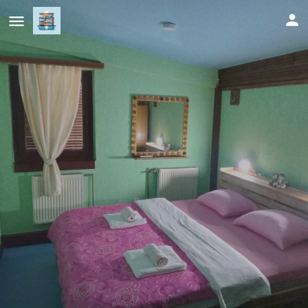
Apartman Retro
Cijena (po danu)
61
KM