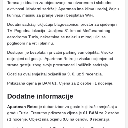
Terasa je idealna za objedovanje na otvorenom i slobodne
aktivnosti. Moderni sadržaji: Apartman ima klima uređaj, čajnu
kuhinju, mašinu za pranje veša i besplatan WiFi.
Dodatni sadržaji uključuju blagovaonicu, prostor za sjedenje i
TV. Pogodna lokacija: Udaljena 81 km od Međunarodnog
aerodroma Tuzla, nekretnina se nalazi u mirnoj ulici sa
pogledom na vrt i planinu.
Dostupan je besplatan privatni parking van objekta. Visoko
ocijenjeni od gostiju: Apartman Retro je visoko ocijenjen od
strane gostiju zbog svoje prostranosti i odličnih sadržaja.
Gosti su ovaj smještaj ocijenili sa 9. 0, uz 9 recenzija.
Prikazana cijena je BAM 61. Cijena za 2 osobe i 1 noćenje.
Dodatne informacije
Apartman Retro
je dobar izbor za goste koji traže smještaj u
gradu Tuzla. Trenutno prikazana cijena je
61 BAM
za 2 osobe
i 1 noćenje. Objekt ima ocjenu
9.0
na osnovu
9
recenzija.