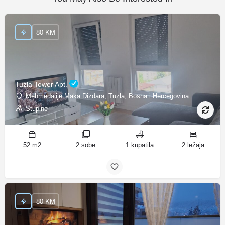
80 KM
Tuzla Tower Apt.
Mehmedalije Maka Dizdara, Tuzla, Bosna i Hercegovina
Stupine
52 m2
2 sobe
1 kupatila
2 ležaja
80 KM