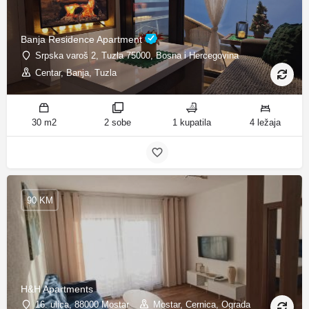
Banja Residence Apartment
Srpska varoš 2, Tuzla 75000, Bosna i Hercegovina
Centar, Banja, Tuzla
30 m2
2 sobe
1 kupatila
4 ležaja
90 KM
H&H Apartments
16. ulica, 88000 Mostar
Mostar, Cernica, Ograda