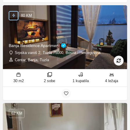
80 KM
Banja Residence Apartment
Srpska varoš 2, Tuzla 75000, Bosna i Hercegovina
Centar, Banja, Tuzla
30 m2
2 sobe
1 kupatila
4 ležaja
62 KM