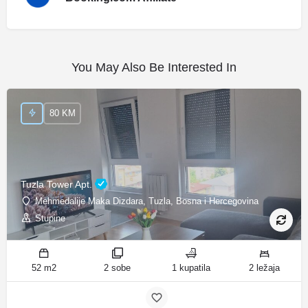
You May Also Be Interested In
80 KM
Tuzla Tower Apt.
Mehmedalije Maka Dizdara, Tuzla, Bosna i Hercegovina
Stupine
52 m2
2 sobe
1 kupatila
2 ležaja