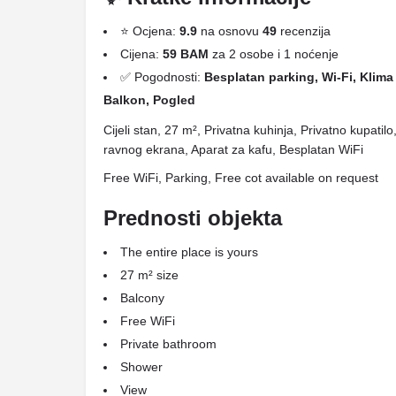
⭐ Ocjena:
9.9
na osnovu
49
recenzija
Cijena:
59 BAM
za 2 osobe i 1 noćenje
✅ Pogodnosti:
Besplatan parking, Wi-Fi, Klima 
Balkon, Pogled
Cijeli stan, 27 m², Privatna kuhinja, Privatno kupati
ravnog ekrana, Aparat za kafu, Besplatan WiFi
Free WiFi, Parking, Free cot available on request
Prednosti objekta
The entire place is yours
27 m² size
Balcony
Free WiFi
Private bathroom
Shower
View