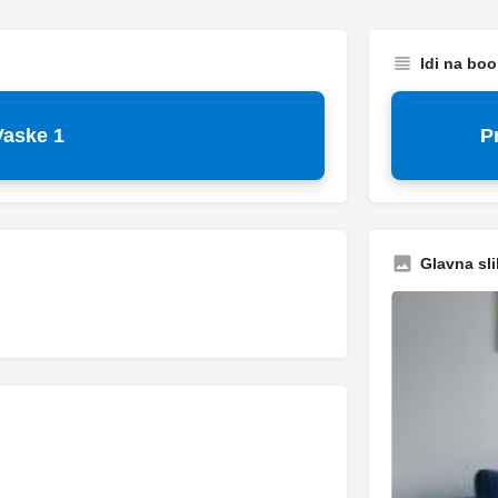
Idi na bo
aske 1
P
Glavna sli