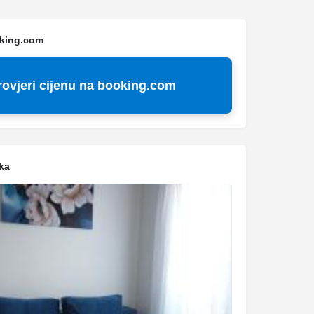
oking.com
rovjeri cijenu na booking.com
ka