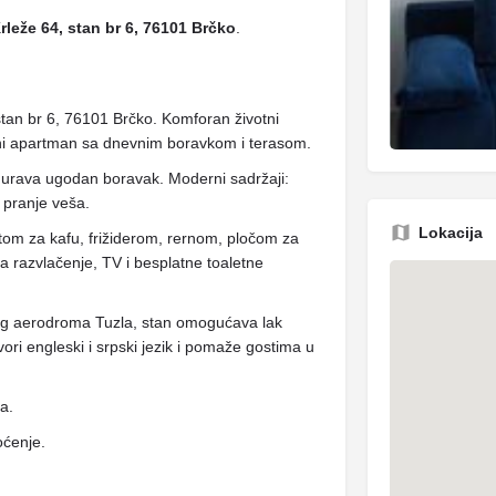
rleže 64, stan br 6, 76101 Brčko
.
tan br 6, 76101 Brčko. Komforan životni
ni apartman sa dnevnim boravkom i terasom.
gurava ugodan boravak. Moderni sadržaji:
 pranje veša.
Lokacija
om za kafu, frižiderom, rernom, pločom za
na razvlačenje, TV i besplatne toaletne
g aerodroma Tuzla, stan omogućava lak
vori engleski i srpski jezik i pomaže gostima u
ja.
oćenje.