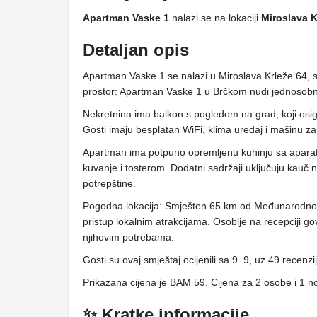
Apartman Vaske 1
nalazi se na lokaciji
Miroslava K
Detaljan opis
Apartman Vaske 1 se nalazi u Miroslava Krleže 64, s
prostor: Apartman Vaske 1 u Brčkom nudi jednosob
Nekretnina ima balkon s pogledom na grad, koji osi
Gosti imaju besplatan WiFi, klima uređaj i mašinu za
Apartman ima potpuno opremljenu kuhinju sa aparat
kuvanje i tosterom. Dodatni sadržaji uključuju kauč 
potrepštine.
Pogodna lokacija: Smješten 65 km od Međunarodno
pristup lokalnim atrakcijama. Osoblje na recepciji go
njihovim potrebama.
Gosti su ovaj smještaj ocijenili sa 9. 9, uz 49 recenzi
Prikazana cijena je BAM 59. Cijena za 2 osobe i 1 n
✨ Kratke informacije