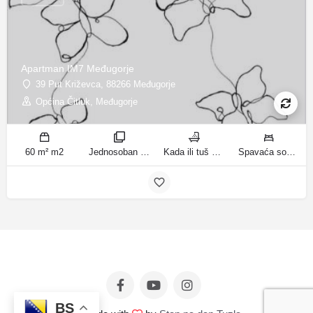
Apartman IM7 Međugorje
39 Put Križevca, 88266 Međugorje
Općina Čitluk, Međugorje
60 m² m2
Jednosoban stan sobe
Kada ili tuš kupatila
Spavaća soba 1: 1 francuski bračni krevet | Dnevni boravak: 1 kauč na razvlačenje ležaja
BS