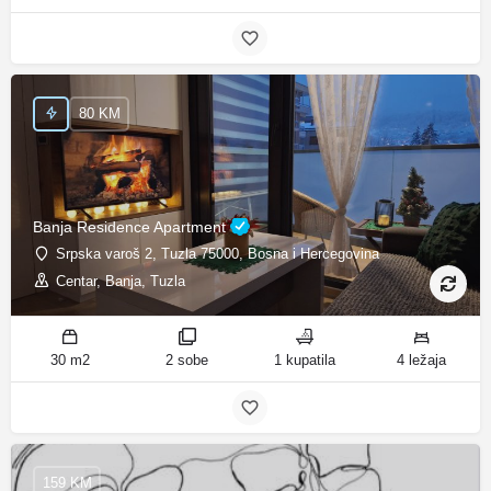
80 KM
Banja Residence Apartment
Srpska varoš 2, Tuzla 75000, Bosna i Hercegovina
Centar, Banja, Tuzla
30 m2
2 sobe
1 kupatila
4 ležaja
159 KM