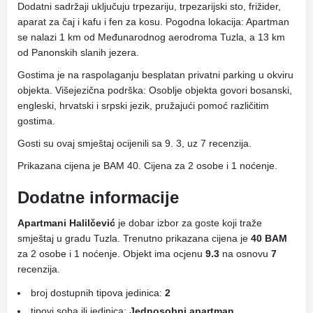
Dodatni sadržaji uključuju trpezariju, trpezarijski sto, frižider,
aparat za čaj i kafu i fen za kosu. Pogodna lokacija: Apartman
se nalazi 1 km od Međunarodnog aerodroma Tuzla, a 13 km
od Panonskih slanih jezera.
Gostima je na raspolaganju besplatan privatni parking u okviru
objekta. Višejezična podrška: Osoblje objekta govori bosanski,
engleski, hrvatski i srpski jezik, pružajući pomoć različitim
gostima.
Gosti su ovaj smještaj ocijenili sa 9. 3, uz 7 recenzija.
Prikazana cijena je BAM 40. Cijena za 2 osobe i 1 noćenje.
Dodatne informacije
Apartmani Halilčević
je dobar izbor za goste koji traže
smještaj u gradu Tuzla. Trenutno prikazana cijena je
40 BAM
za 2 osobe i 1 noćenje. Objekt ima ocjenu
9.3
na osnovu
7
recenzija.
broj dostupnih tipova jedinica:
2
tipovi soba ili jedinica:
Jednosobni apartman