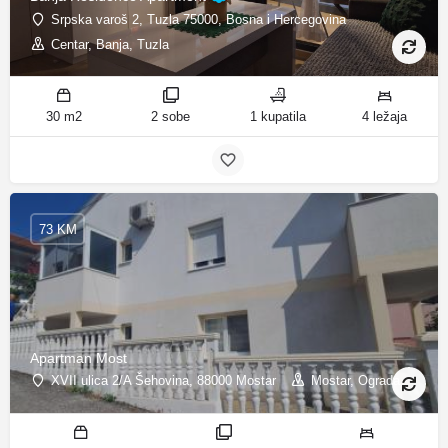
Srpska varoš 2, Tuzla 75000, Bosna i Hercegovina
Centar, Banja, Tuzla
30 m2
2 sobe
1 kupatila
4 ležaja
73 KM
Apartman Most
XVII ulica 2/A Šehovina, 88000 Mostar
Mostar, Ograda