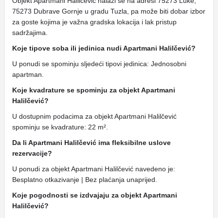
Objekt Apartmani Halilčević nalazi se na adresi 75273 Luke,
75273 Dubrave Gornje u gradu Tuzla, pa može biti dobar izbor
za goste kojima je važna gradska lokacija i lak pristup
sadržajima.
Koje tipove soba ili jedinica nudi Apartmani Halilčević?
U ponudi se spominju sljedeći tipovi jedinica: Jednosobni
apartman.
Koje kvadrature se spominju za objekt Apartmani
Halilčević?
U dostupnim podacima za objekt Apartmani Halilčević
spominju se kvadrature: 22 m².
Da li Apartmani Halilčević ima fleksibilne uslove
rezervacije?
U ponudi za objekt Apartmani Halilčević navedeno je:
Besplatno otkazivanje | Bez plaćanja unaprijed.
Koje pogodnosti se izdvajaju za objekt Apartmani
Halilčević?