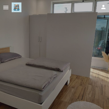
Apartmani Halilčević
Cijena (po danu)
40
KM