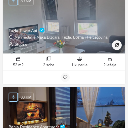
80 KM
Tuzla Tower Apt.
Mehmedalije Maka Dizdara, Tuzla, Bosna i Hercegovina
Stupine
52 m2
2 sobe
1 kupatila
2 ležaja
80 KM
Banja Residence Apartment