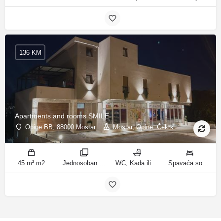
136 KM
Apartments and rooms SMILE
Opine BB, 88000 Mostar
Mostar, Opine, Čekrk
45 m² m2
Jednosoban stan sobe
WC, Kada ili tuš kupatila
Spavaća soba 1: 1 francuski bračni krevet | Dnevni boravak: 2 kauča na razvlačenje ležaja