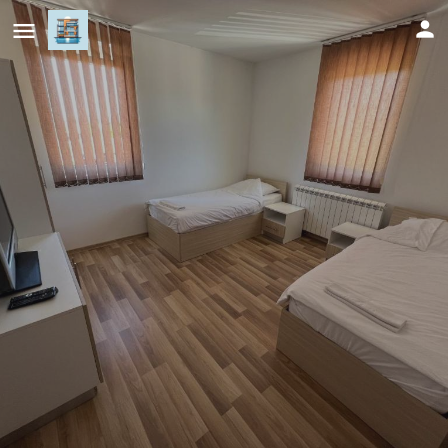
Apartmani Nikolić
Cijena (po danu)
58
KM