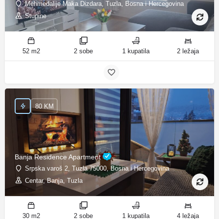
Mehmedalije Maka Dizdara, Tuzla, Bosna i Hercegovina
Stupine
52 m2
2 sobe
1 kupatila
2 ležaja
80 KM
Banja Residence Apartment
Srpska varoš 2, Tuzla 75000, Bosna i Hercegovina
Centar, Banja, Tuzla
30 m2
2 sobe
1 kupatila
4 ležaja