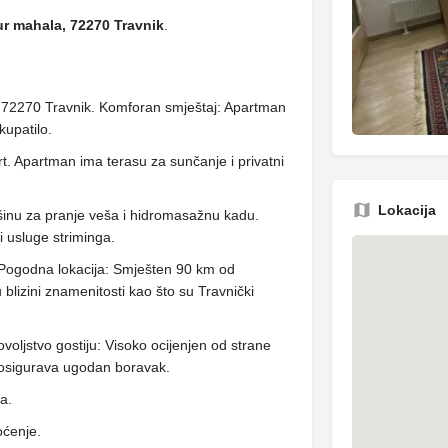
ur mahala, 72270 Travnik
.
 72270 Travnik. Komforan smještaj: Apartman
kupatilo.
rt. Apartman ima terasu za sunčanje i privatni
Lokacija
šinu za pranje veša i hidromasažnu kadu.
 i usluge striminga.
. Pogodna lokacija: Smješten 90 km od
lizini znamenitosti kao što su Travnički
oljstvo gostiju: Visoko ocijenjen od strane
 osigurava ugodan boravak.
ja.
oćenje.