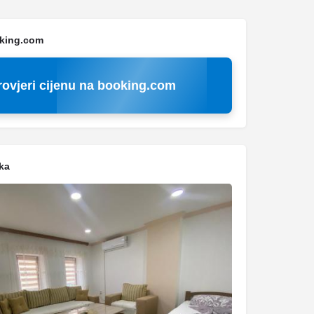
oking.com
rovjeri cijenu na booking.com
ka