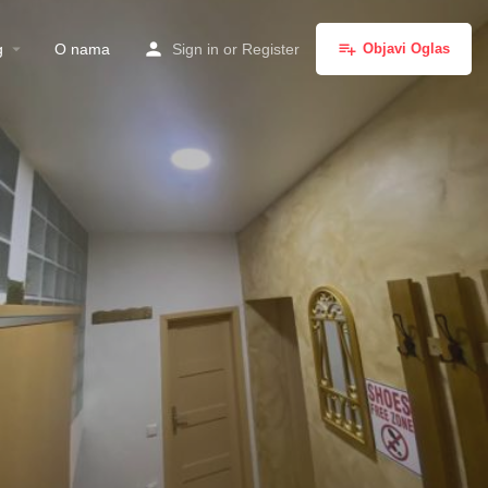
g
O nama
Sign in
or
Register
Objavi Oglas