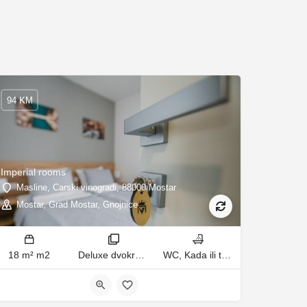
94 KM
Imperial rooms
Masline, Carski vinogradi, 88000 Mostar
Mostar, Grad Mostar, Gnojnice
18 m² m2
Deluxe dvokrevetna soba/dvokrevetna soba sobe
WC, Kada ili tuš kupatila