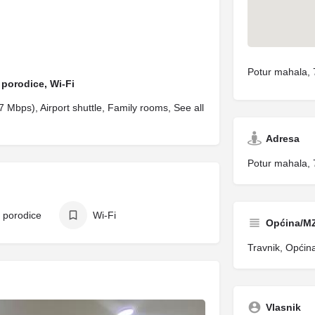
Potur mahala, 
porodice, Wi-Fi
 Mbps), Airport shuttle, Family rooms, See all
Adresa
Potur mahala, 
 porodice
Wi-Fi
Općina/M
Travnik, Općin
Vlasnik