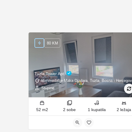
80 KM
Tuzla Tower Apt.
Mehmedalije Maka Dizdara, Tuzla, Bosna i Hercegov
Stupine
52 m2
2 sobe
1 kupatila
2 ležaja