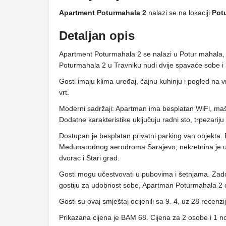
Apartment Poturmahala 2
nalazi se na lokaciji
Pot
Detaljan opis
Apartment Poturmahala 2 se nalazi u Potur mahala,
Poturmahala 2 u Travniku nudi dvije spavaće sobe i 
Gosti imaju klima-uređaj, čajnu kuhinju i pogled na v
vrt.
Moderni sadržaji: Apartman ima besplatan WiFi, ma
Dodatne karakteristike uključuju radni sto, trpezariju
Dostupan je besplatan privatni parking van objekta
Međunarodnog aerodroma Sarajevo, nekretnina je u b
dvorac i Stari grad.
Gosti mogu učestvovati u pubovima i šetnjama. Zadov
gostiju za udobnost sobe, Apartman Poturmahala 2
Gosti su ovaj smještaj ocijenili sa 9. 4, uz 28 recenzi
Prikazana cijena je BAM 68. Cijena za 2 osobe i 1 n