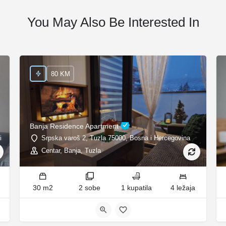
You May Also Be Interested In
80 KM
Banja Residence Apartment
ina
Srpska varoš 2, Tuzla 75000, Bosna i Hercegovina
Centar, Banja, Tuzla
30 m2
2 sobe
1 kupatila
4 ležaja