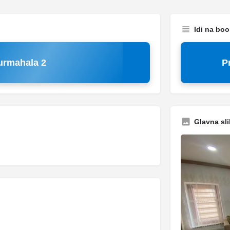
Idi na bo
urmahala 2
P
Glavna sli