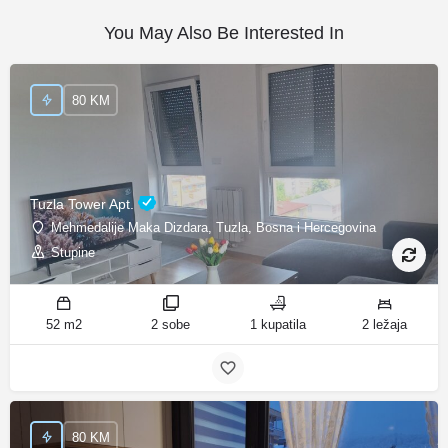
You May Also Be Interested In
80 KM
Tuzla Tower Apt.
Mehmedalije Maka Dizdara, Tuzla, Bosna i Hercegovina
Stupine
52 m2
2 sobe
1 kupatila
2 ležaja
80 KM