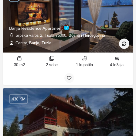
Banja Residence Apartment
Srpska varoš 2, Tuzla 75000, Bosna i Hercegovina
Centar, Banja, Tuzla
30 m2
2 sobe
1 kupatila
4 ležaja
430 KM