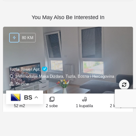
You May Also Be Interested In
80 KM
Tuzla Tower Apt.
Mehmedalije Maka Dizdara, Tuzla, Bosna i Hercegovina
Stupine
BS
52 m2
2 sobe
1 kupatila
2 ležaja