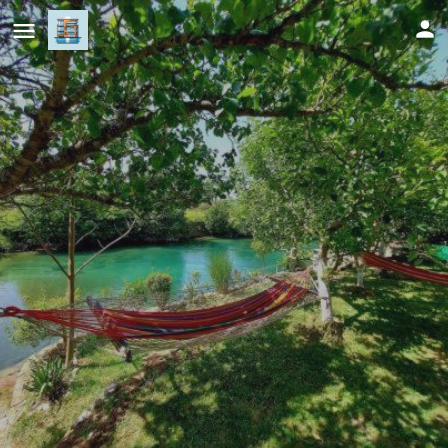
Domaćinstvo Una-Ostrovica
Cijena (po danu)
20
KM