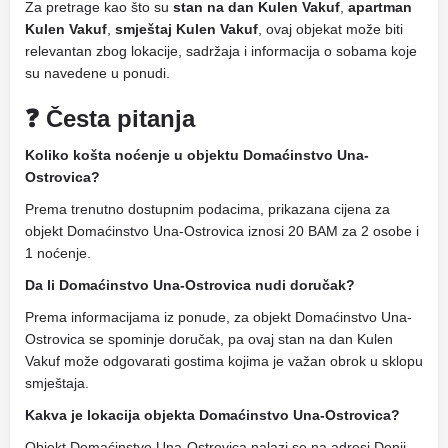
Za pretrage kao što su
stan na dan Kulen Vakuf
,
apartman
Kulen Vakuf
,
smještaj Kulen Vakuf
, ovaj objekat može biti
relevantan zbog lokacije, sadržaja i informacija o sobama koje
su navedene u ponudi.
❓ Česta pitanja
Koliko košta noćenje u objektu Domaćinstvo Una-
Ostrovica?
Prema trenutno dostupnim podacima, prikazana cijena za
objekt Domaćinstvo Una-Ostrovica iznosi 20 BAM za 2 osobe i
1 noćenje.
Da li Domaćinstvo Una-Ostrovica nudi doručak?
Prema informacijama iz ponude, za objekt Domaćinstvo Una-
Ostrovica se spominje doručak, pa ovaj stan na dan Kulen
Vakuf može odgovarati gostima kojima je važan obrok u sklopu
smještaja.
Kakva je lokacija objekta Domaćinstvo Una-Ostrovica?
Objekt Domaćinstvo Una-Ostrovica nalazi se na adresi Donji