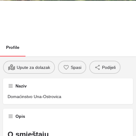
Profile
Upute za dolazak
Spasi
Podijeli
Naziv
Domaćinstvo Una-Ostrovica
Opis
O smještaju