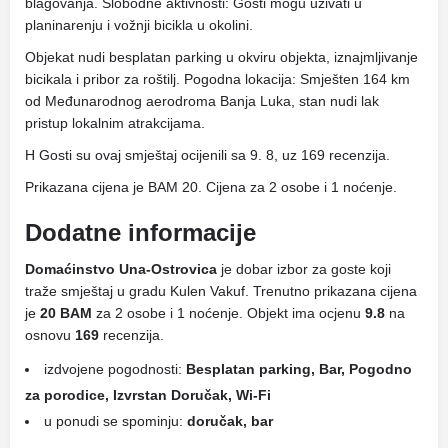
blagovanja. Slobodne aktivnosti: Gosti mogu uživati ​​u
planinarenju i vožnji bicikla u okolini.
Objekat nudi besplatan parking u okviru objekta, iznajmljivanje
bicikala i pribor za roštilj. Pogodna lokacija: Smješten 164 km
od Međunarodnog aerodroma Banja Luka, stan nudi lak
pristup lokalnim atrakcijama.
H Gosti su ovaj smještaj ocijenili sa 9. 8, uz 169 recenzija.
Prikazana cijena je BAM 20. Cijena za 2 osobe i 1 noćenje.
Dodatne informacije
Domaćinstvo Una-Ostrovica
je dobar izbor za goste koji
traže smještaj u gradu Kulen Vakuf. Trenutno prikazana cijena
je
20 BAM
za 2 osobe i 1 noćenje. Objekt ima ocjenu
9.8
na
osnovu
169
recenzija.
izdvojene pogodnosti:
Besplatan parking, Bar, Pogodno
za porodice, Izvrstan Doručak, Wi-Fi
u ponudi se spominju:
doručak, bar