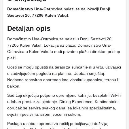
Domaćinstvo Una-Ostrovica
nalazi se na lokaciji
Donji
Sastavci 20, 77206 Kulen Vakuf
.
Detaljan opis
Domaćinstvo Una-Ostrovica se nalazi u Donji Sastavci 20,
77206 Kulen Vakuf. Lokacija uz plažu: Domaćinstvo Una-
Ostrovica u Kulen Vakufu nudi privatnu plažu i direktan pristup
plaži.
Gosti se mogu opustiti na terasi za sunčanje ili u vrtu, uživajući
u zadivljujućem pogledu na planine. Udoban smještaj:
Nedavno renoviran apartman ima vlastitu kupaonicu, terasu i
balkon.
Sadržaji uključuju potpuno opremljenu kuhinju, besplatni WiFi i
udoban prostor za sjedenje. Dining Experience: Kontinentalni
doručak se servira svakog dana, sa lokalnim specijalitetima,
svježim pecivima, sirom, voćem i sokom.
Posluga u sobu i oprema za roštilj poboljšavaju doživljaj