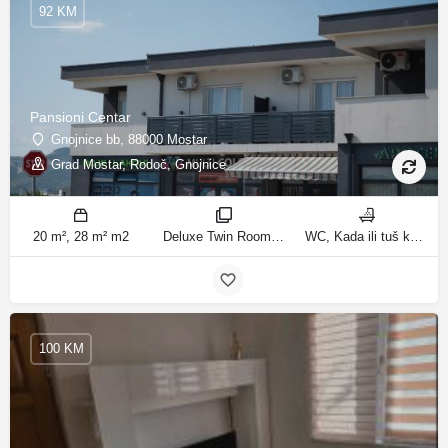
92 KM
Pansioni Centar
Gnojnice bb, 88000 Mostar
Grad Mostar, Rodoč, Gnojnice
20 m², 28 m² m2
Deluxe Twin Room, Trokrevetna soba sa balkonom, Deluxe jednokrevetna soba sobe
WC, Kada ili tuš kupatila
100 KM