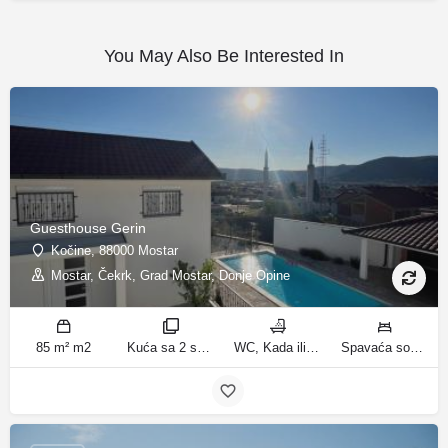
You May Also Be Interested In
Guesthouse Gerin
Kočine, 88000 Mostar
Mostar, Čekrk, Grad Mostar, Donje Opine
85 m² m2
Kuća sa 2 spavaće sobe sobe
WC, Kada ili tuš kupatila
Spavaća soba 1: 1 francuski bračni krevet | Spavaća soba 2: 3 kreveta za jednu osobu | Dnevni boravak: 1 kauč na razvlačenje ležaja