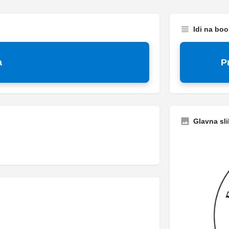
Idi na bo
a
P
Glavna sli