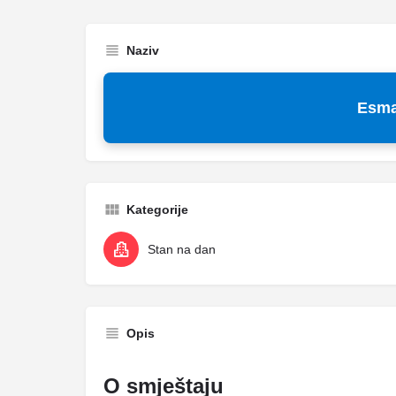
Naziv
Esm
Kategorije
Stan na dan
Opis
O smještaju