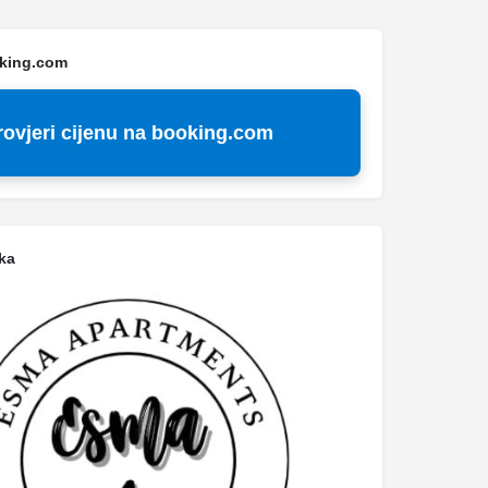
oking.com
rovjeri cijenu na booking.com
ka