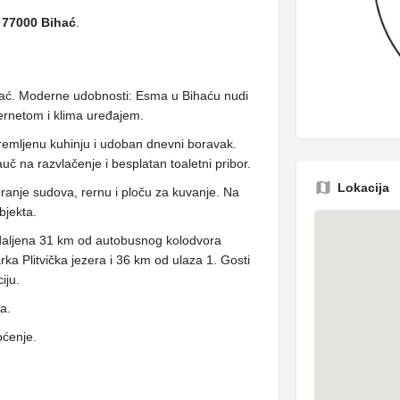
, 77000 Bihać
.
hać. Moderne udobnosti: Esma u Bihaću nudi
ernetom i klima uređajem.
remljenu kuhinju i udoban dnevni boravak.
uč na razvlačenje i besplatan toaletni pribor.
Lokacija
pranje sudova, rernu i ploču za kuvanje. Na
bjekta.
 udaljena 31 km od autobusnog kolodvora
a Plitvička jezera i 36 km od ulaza 1. Gosti
iju.
ja.
oćenje.