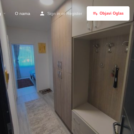
g
O nama
Sign in
or
Register
Objavi Oglas