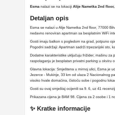
Esma
nalazi se na lokaciji
Alije Nametka 2nd floor
Detaljan opis
Esma se nalazi u Alije Nametka 2nd floor, 77000 Bi
nedavno renoviran apartman sa besplatnim WiFi int
Gosti imaju balkon s pogledom na grad, potpuno op
Pogodni sadržaji: Apartman sadrži trpezarijski sto, ka
Dodatne karakteristike uključuju frižider, mašinu za 
raspolaganju je besplatan privatni parking u okviru o
Glavna lokacija: Smještena u mirnoj ulici, Esma je
Jezerce - Mukinje, 33 km od ulaza 2 Nacionalnog park
visoko hvale domaćina, čistoću sobe i pogodnu lokac
Gosti su ovaj smještaj ocijenili sa 9. 6, uz 41 recenzi
Prikazana cijena je BAM 98. Cijena za 2 osobe i 1 n
✨ Kratke informacije