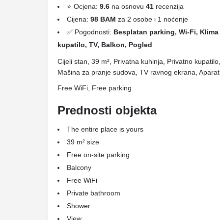
⭐ Ocjena:
9.6
na osnovu
41
recenzija
Cijena:
98 BAM
za 2 osobe i 1 noćenje
✅ Pogodnosti:
Besplatan parking, Wi-Fi, Klima 
kupatilo, TV, Balkon, Pogled
Cijeli stan, 39 m², Privatna kuhinja, Privatno kupatil
Mašina za pranje sudova, TV ravnog ekrana, Aparat 
Free WiFi, Free parking
Prednosti objekta
The entire place is yours
39 m² size
Free on-site parking
Balcony
Free WiFi
Private bathroom
Shower
View