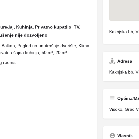
uređaj, Kuhinja, Privatno kupatilo, TV,
Kaknjska bb, V
ušenje nije dozvoljeno
o, Balkon, Pogled na unutrašnje dvorište, Klima
ivatna čajna kuhinja, 50 m², 20 m²
Adresa
ng rooms
Kaknjska bb, V
Općina/M
Visoko, Grad V
Vlasnik