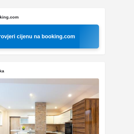
oking.com
rovjeri cijenu na booking.com
ka