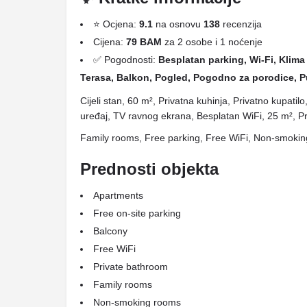
⭐ Ocjena:
9.1
na osnovu
138
recenzija
Cijena:
79 BAM
za 2 osobe i 1 noćenje
✅ Pogodnosti:
Besplatan parking, Wi-Fi, Klima 
Terasa, Balkon, Pogled, Pogodno za porodice, P
Cijeli stan, 60 m², Privatna kuhinja, Privatno kupatil
uređaj, TV ravnog ekrana, Besplatan WiFi, 25 m², Pr
Family rooms, Free parking, Free WiFi, Non-smoki
Prednosti objekta
Apartments
Free on-site parking
Balcony
Free WiFi
Private bathroom
Family rooms
Non-smoking rooms