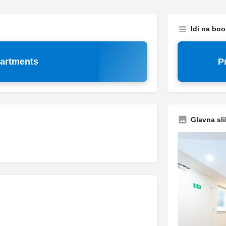
Idi na bo
artments
P
Glavna sli