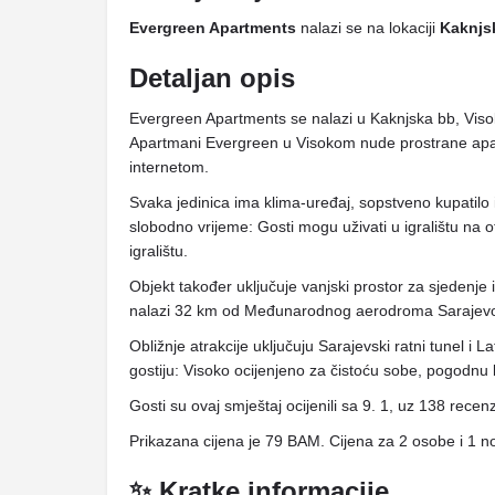
Evergreen Apartments
nalazi se na lokaciji
Kaknjs
Detaljan opis
Evergreen Apartments se nalazi u Kaknjska bb, Vis
Apartmani Evergreen u Visokom nude prostrane apa
internetom.
Svaka jedinica ima klima-uređaj, sopstveno kupatilo 
slobodno vrijeme: Gosti mogu uživati ​​u igralištu na
igralištu.
Objekt također uključuje vanjski prostor za sjedenje
nalazi 32 km od Međunarodnog aerodroma Sarajevo,
Obližnje atrakcije uključuju Sarajevski ratni tunel i 
gostiju: Visoko ocijenjeno za čistoću sobe, pogodnu l
Gosti su ovaj smještaj ocijenili sa 9. 1, uz 138 recenz
Prikazana cijena je 79 BAM. Cijena za 2 osobe i 1 n
✨ Kratke informacije