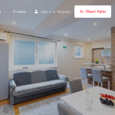
g
O nama
Sign in
or
Register
Objavi Oglas