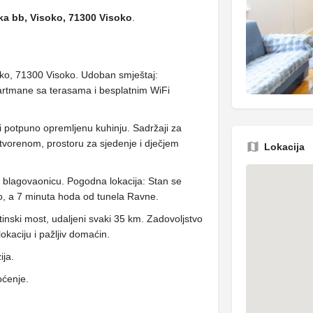
ka bb, Visoko, 71300 Visoko
.
oko, 71300 Visoko. Udoban smještaj:
rtmane sa terasama i besplatnim WiFi
i potpuno opremljenu kuhinju. Sadržaji za
 otvorenom, prostoru za sjedenje i dječjem
Lokacija
 i blagovaonicu. Pogodna lokacija: Stan se
 a 7 minuta hoda od tunela Ravne.
Latinski most, udaljeni svaki 35 km. Zadovoljstvo
okaciju i pažljiv domaćin.
ija.
oćenje.