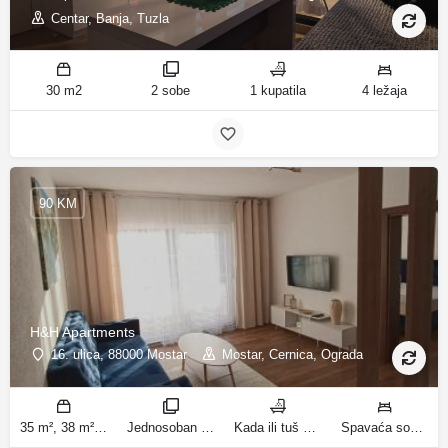
Centar, Banja, Tuzla
30 m2
2 sobe
1 kupatila
4 ležaja
90 KM
H&H Apartments
16. ulica, 88000 Mostar
Mostar, Cernica, Ograda
35 m², 38 m² m2
Jednosoban stan sa balkonom, Apartman sobe
Kada ili tuš kupatila
Spavaća soba 1: 1 bračni krevet | Dnevni boravak: 1 kauč na razvlačenje | Spavaća soba 1: 3 kreveta za jednu osobu ležaja