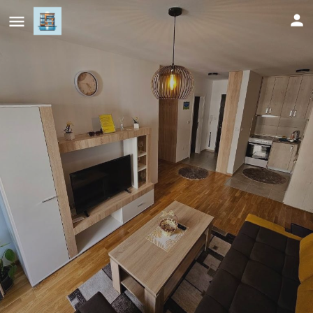
Garden Doboj
Cijena (po danu)
62
KM