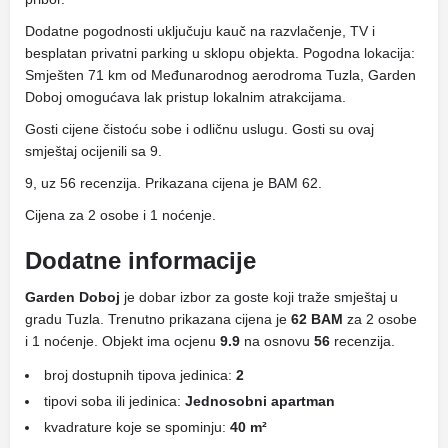
Dodatne pogodnosti uključuju kauč na razvlačenje, TV i
besplatan privatni parking u sklopu objekta. Pogodna lokacija:
Smješten 71 km od Međunarodnog aerodroma Tuzla, Garden
Doboj omogućava lak pristup lokalnim atrakcijama.
Gosti cijene čistoću sobe i odličnu uslugu. Gosti su ovaj
smještaj ocijenili sa 9.
9, uz 56 recenzija. Prikazana cijena je BAM 62.
Cijena za 2 osobe i 1 noćenje.
Dodatne informacije
Garden Doboj
je dobar izbor za goste koji traže smještaj u
gradu Tuzla. Trenutno prikazana cijena je
62 BAM
za 2 osobe
i 1 noćenje. Objekt ima ocjenu
9.9
na osnovu
56
recenzija.
broj dostupnih tipova jedinica:
2
tipovi soba ili jedinica:
Jednosobni apartman
kvadrature koje se spominju:
40 m²