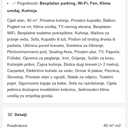
✅ Pogodnosti:
Besplatan parking, Wi-Fi, Fen, Klima
uređaj, Kuhinja
Cijeli stan, 40 m², Privatna kuhinja, Privatno kupatilo, Balkon,
Pogled na vrt, Klima uređaj, TV ravnog ekrana, Besplatan
WiFi, Besplatne toaletne potrepštine, Kuhinja, Mašina za
pranje veša, Sofa, Kupatilo ili tuš, Podovi od tvrdog drveta ili
parketa, Utičnica pored kreveta, Sredstva za čišćenje,
Pločice/mermerni pod, Seating Area, Privatni ulaz, TV, Papuče,
Frižider, Oprema za peglanje, Iron, Grijanje, Sušilo za kosu,
Kuhinjski pribor, Čajna kuhinja, Ekstra dugi kreveti (> 2 metra),
Carpeted, Električno kuhalo za vodu, Ormar ili plakar, Pećnica,
Stovetop, Privatan stan u zgradi, Stalak za odjeću, Toaletni
papir, Sigurnosne kapije za bebe, Sofa na razvlačenje, Cijela
jedinica dostupna invalidskim kolicima, Jednosobni klima
uređaj za smještaj gostiju
Detalji
Kvadratura
40 m² m2