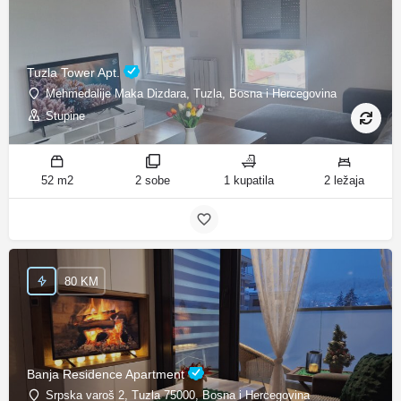
Tuzla Tower Apt.
Mehmedalije Maka Dizdara, Tuzla, Bosna i Hercegovina
Stupine
52 m2
2 sobe
1 kupatila
2 ležaja
80 KM
Banja Residence Apartment
Srpska varoš 2, Tuzla 75000, Bosna i Hercegovina