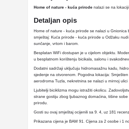
Home of nature - kuća prirode
nalazi se na lokacij
Detaljan opis
Home of nature - kuća prirode se nalazi u Gnionic
smještaj: Kuća prirode - kuća prirode u Odžaku nud
sunčanje, vrtom i barom.
Besplatan WiFi dostupan je u cijelom objektu. Moderni
u besplatnom korištenju bicikala, salonu i svakodne
Dodatni sadržaji uključuju hidromasažnu kadu, hidr
sjedenje na otvorenom. Pogodna lokacija: Smješt
aerodroma Tuzla, nekretnina se nalazi u mirnoj ulic
Ljubitelji biciklizma mogu istražiti okolicu. Zadovoljs
strane gostiju zbog ljubaznog domaćina, tišine sobe 
prirodu.
Gosti su ovaj smještaj ocijenili sa 9. 4, uz 181 recenz
Prikazana cijena je BAM 91. Cijena za 2 osobe i 1 n