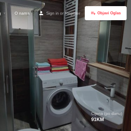
g
O nama
Sign in
or
Register
Objavi Oglas
Cijena (po danu)
91
KM