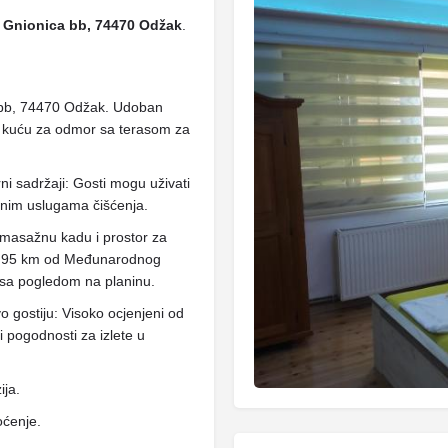
i
Gnionica bb, 74470 Odžak
.
a bb, 74470 Odžak. Udoban
i kuću za odmor sa terasom za
 sadržaji: Gosti mogu uživati ​​
vnim uslugama čišćenja.
omasažnu kadu i prostor za
en 95 km od Međunarodnog
i sa pogledom na planinu.
tvo gostiju: Visoko ocjenjeni od
i pogodnosti za izlete u
ija.
oćenje.