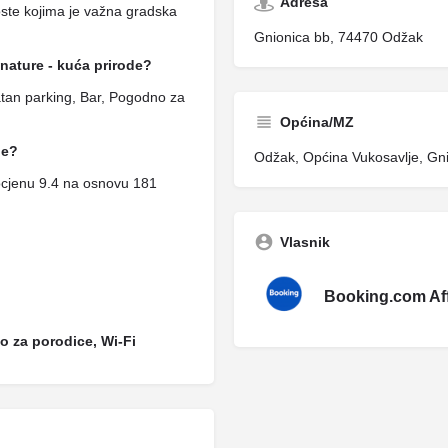
Adresa
oste kojima je važna gradska
Gnionica bb, 74470 Odžak
nature - kuća prirode?
tan parking, Bar, Pogodno za
Općina/MZ
de?
Odžak, Općina Vukosavlje, Gn
ocjenu 9.4 na osnovu 181
Vlasnik
Booking.com Affi
o za porodice, Wi-Fi