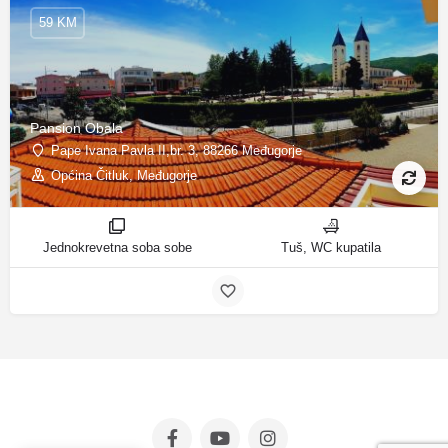
59 KM
Pansion Obala
Pape Ivana Pavla II,br. 3, 88266 Međugorje
Općina Čitluk, Međugorje
Jednokrevetna soba sobe
Tuš, WC kupatila