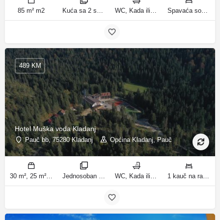
85 m² m2
Kuća sa 2 spavaće sobe sobe
WC, Kada ili tuš kupatila
Spavaća soba 1: 1 francuski bračni krevet | Spavaća soba 2: 3 kreveta za jednu osobu | Dnevni boravak: 1 kauč na razvlačenje ležaja
489 KM
Hotel Muška voda Kladanj
Pauč bb, 75280 Kladanj
Općina Kladanj, Pauč
30 m², 25 m², 21 m², 45 m², 90 m² m2
Jednosoban stan, Standardna četvorokrevetna soba, Dvokrevetna soba, Economy Dreibettzimmer, Apartman sa pogledom na planinu, Trosoban stan sobe
WC, Kada ili tuš kupatila
1 kauč na razvlačenje | 2 kauča na razvlačenje | Spavaća soba 1: 1 bračni krevet | Spavaća soba 2: 1 bračni krevet | Spavaća soba 3: 1 bračni krevet | Dnevni boravak: 1 kauč na razvlačenje ležaja