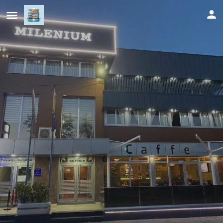
Hotel New Milenium
Cijena (po danu)
147
KM