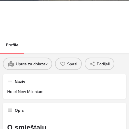
Profile
Upute za dolazak
Spasi
Podijeli
Naziv
Hotel New Milenium
Opis
O smještaju