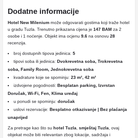
Dodatne informacije
Hotel New Milenium
može odgovarati gostima koji traže hotel
u gradu Tuzla. Trenutno prikazana cijena je
147 BAM
za 2
osobe i 1 noćenje. Objekt ima ocjenu
9.6
na osnovu
28
recenzija.
broj dostupnih tipova jedinica:
5
tipovi soba ili jedinica:
Dvokrevetna soba, Trokrevetna
soba, Family Room, Jednokrevetna soba
kvadrature koje se spominju:
23 m², 42 m²
izdvojene pogodnosti:
Besplatan parking, Izvrstan
Doručak, Wi-Fi, Fen, Klima uređaj
u ponudi se spominju:
doručak
uslovi rezervacije:
Besplatno otkazivanje | Bez plaćanja
unaprijed
Za pretrage kao što su
hotel Tuzla
,
smještaj Tuzla
, ovaj
objekat može biti relevantan zbog lokacije, sadržaja i