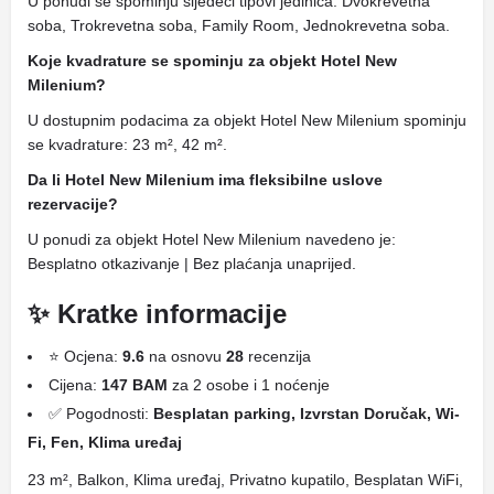
U ponudi se spominju sljedeći tipovi jedinica: Dvokrevetna
soba, Trokrevetna soba, Family Room, Jednokrevetna soba.
Koje kvadrature se spominju za objekt Hotel New
Milenium?
U dostupnim podacima za objekt Hotel New Milenium spominju
se kvadrature: 23 m², 42 m².
Da li Hotel New Milenium ima fleksibilne uslove
rezervacije?
U ponudi za objekt Hotel New Milenium navedeno je:
Besplatno otkazivanje | Bez plaćanja unaprijed.
✨ Kratke informacije
⭐ Ocjena:
9.6
na osnovu
28
recenzija
Cijena:
147 BAM
za 2 osobe i 1 noćenje
✅ Pogodnosti:
Besplatan parking, Izvrstan Doručak, Wi-
Fi, Fen, Klima uređaj
23 m², Balkon, Klima uređaj, Privatno kupatilo, Besplatan WiFi,