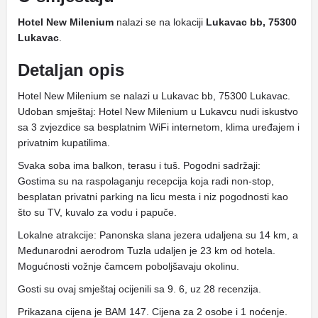
Hotel New Milenium
nalazi se na lokaciji
Lukavac bb, 75300
Lukavac
.
Detaljan opis
Hotel New Milenium se nalazi u Lukavac bb, 75300 Lukavac.
Udoban smještaj: Hotel New Milenium u Lukavcu nudi iskustvo
sa 3 zvjezdice sa besplatnim WiFi internetom, klima uređajem i
privatnim kupatilima.
Svaka soba ima balkon, terasu i tuš. Pogodni sadržaji:
Gostima su na raspolaganju recepcija koja radi non-stop,
besplatan privatni parking na licu mesta i niz pogodnosti kao
što su TV, kuvalo za vodu i papuče.
Lokalne atrakcije: Panonska slana jezera udaljena su 14 km, a
Međunarodni aerodrom Tuzla udaljen je 23 km od hotela.
Mogućnosti vožnje čamcem poboljšavaju okolinu.
Gosti su ovaj smještaj ocijenili sa 9. 6, uz 28 recenzija.
Prikazana cijena je BAM 147. Cijena za 2 osobe i 1 noćenje.