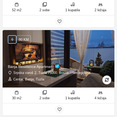
52 m2
2 sobe
1 kupatila
2 ležaja
80 KM
Banja Residence Apartment
Srpska varoš 2, Tuzla 75000, Bosna i Hercegovina
Centar, Banja, Tuzla
30 m2
2 sobe
1 kupatila
4 ležaja