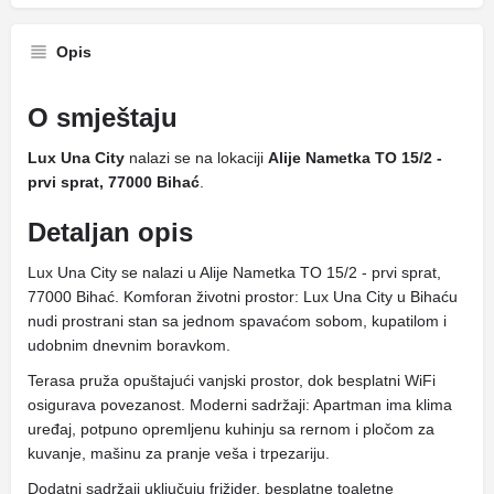
Opis
O smještaju
Lux Una City
nalazi se na lokaciji
Alije Nametka TO 15/2 -
prvi sprat, 77000 Bihać
.
Detaljan opis
Lux Una City se nalazi u Alije Nametka TO 15/2 - prvi sprat,
77000 Bihać. Komforan životni prostor: Lux Una City u Bihaću
nudi prostrani stan sa jednom spavaćom sobom, kupatilom i
udobnim dnevnim boravkom.
Terasa pruža opuštajući vanjski prostor, dok besplatni WiFi
osigurava povezanost. Moderni sadržaji: Apartman ima klima
uređaj, potpuno opremljenu kuhinju sa rernom i pločom za
kuvanje, mašinu za pranje veša i trpezariju.
Dodatni sadržaji uključuju frižider, besplatne toaletne