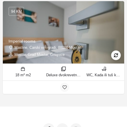
94 KM
Imperial rooms
Masline, Carski vinogradi, 88000 Mostar
Mostar, Grad Mostar, Gnojnice
18 m² m2
Deluxe dvokrevetna soba/dvokrevetna soba sobe
WC, Kada ili tuš kupatila