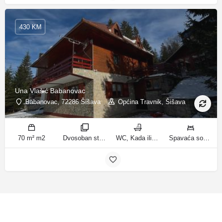
430 KM
Una Vlašić Babanovac
Babanovac, 72286 Šišava
Općina Travnik, Šišava
70 m² m2
Dvosoban stan sa pogledom na planinu, Trosoban stan sa pogledom na planinu sobe
WC, Kada ili tuš kupatila
Spavaća soba 1: 1 krevet za jednu osobu | Spavaća soba 2: 1 krevet na kat | Dnevni boravak: 1 kauč na razvlačenje | Spavaća soba 2: 2 kreveta na kat | Spavaća soba 3: 2 francuska bračna kreveta ležaja