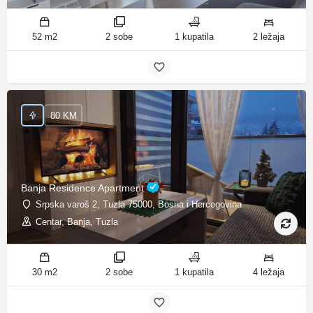
52 m2
2 sobe
1 kupatila
2 ležaja
80 KM
Banja Residence Apartment
Srpska varoš 2, Tuzla 75000, Bosna i Hercegovina
Centar, Banja, Tuzla
30 m2
2 sobe
1 kupatila
4 ležaja