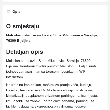
Opis
O smještaju
Mali slon
nalazi se na lokaciji
Sime Milutinovića Sarajlije,
76300 Bijeljina
.
Detaljan opis
Mali slon se nalazi u Sime Milutinovića Sarajlije, 76300
Bijeljina. Komforan životni prostor: Mali slon u Bijeljini nudi
jednosoban apartman sa terasom i besplatnim WiFi
internetom.
Nekretnina ima balkon, mašinu za pranje veša, kuhinju,
kupatilo, fen za kosu i TV. Moderni sadržaji: Gosti uživaju u
klimatizaciji, besplatnom privatnom parkingu na licu mjesta,
liftu, osoblju za zabavu, porodičnim sobama, parkingu za
bicikle i uslugama ekspresnog prijavljivanja i odjave.