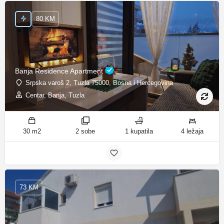
80 KM
Banja Residence Apartment
Srpska varoš 2, Tuzla 75000, Bosna i Hercegovina
Centar, Banja, Tuzla
30 m2
2 sobe
1 kupatila
4 ležaja
73 KM