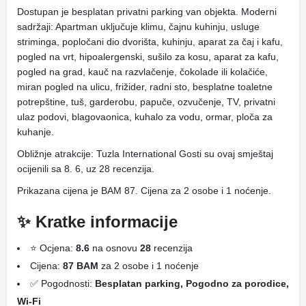
Dostupan je besplatan privatni parking van objekta. Moderni
sadržaji: Apartman uključuje klimu, čajnu kuhinju, usluge
striminga, popločani dio dvorišta, kuhinju, aparat za čaj i kafu,
pogled na vrt, hipoalergenski, sušilo za kosu, aparat za kafu,
pogled na grad, kauč na razvlačenje, čokolade ili kolačiće,
miran pogled na ulicu, frižider, radni sto, besplatne toaletne
potrepštine, tuš, garderobu, papuče, ozvučenje, TV, privatni
ulaz podovi, blagovaonica, kuhalo za vodu, ormar, ploča za
kuhanje.
Obližnje atrakcije: Tuzla International Gosti su ovaj smještaj
ocijenili sa 8. 6, uz 28 recenzija.
Prikazana cijena je BAM 87. Cijena za 2 osobe i 1 noćenje.
✨ Kratke informacije
⭐ Ocjena:
8.6
na osnovu
28
recenzija
Cijena:
87 BAM
za 2 osobe i 1 noćenje
✅ Pogodnosti:
Besplatan parking, Pogodno za porodice,
Wi-Fi