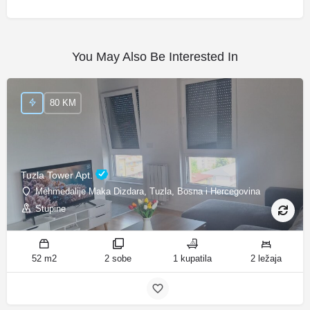
You May Also Be Interested In
80 KM
Tuzla Tower Apt.
Mehmedalije Maka Dizdara, Tuzla, Bosna i Hercegovina
Stupine
52 m2
2 sobe
1 kupatila
2 ležaja