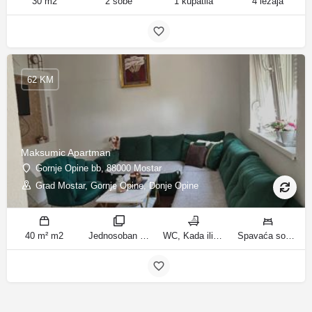
30 m2
2 sobe
1 kupatila
4 ležaja
62 KM
Maksumic Apartman
Gornje Opine bb, 88000 Mostar
Grad Mostar, Gornje Opine, Donje Opine
40 m² m2
Jednosoban stan sobe
WC, Kada ili tuš kupatila
Spavaća soba 1: 1 krevet za jednu osobu | Dnevni boravak: 1 kauč na razvlačenje ležaja