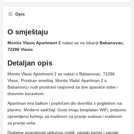
Opis
O smještaju
Montis Vlasic Apartment 2
nalazi se na lokaciji
Babanovac,
72286 Vlasic
.
Detaljan opis
Montis Vlasic Apartment 2 se nalazi u Babanovac, 72286
Vlasic. Prostran smeštaj: Montis Vlašić Apartman 2 u
Babanovcu nudi prostrani raspored sa dve spavaće sobe i
dnevnim boravkom.
Apartman ima balkon i popločani dio dvorišta s pogledom na
planinu. Moderni sadržaji: Gosti imaju besplatan WiFi, potpuno
opremljenu kuhinju sa mašinom za pranje sudova i mašinom
za pranje veša.
Dodatne pogodnosti uključuju roštilj, vanjski kamin i vanjski