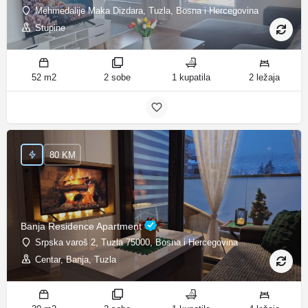
Mehmedalije Maka Dizdara, Tuzla, Bosna i Hercegovina
Stupine
52 m2
2 sobe
1 kupatila
2 ležaja
80 KM
Banja Residence Apartment
Srpska varoš 2, Tuzla 75000, Bosna i Hercegovina
Centar, Banja, Tuzla