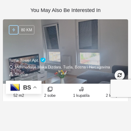
You May Also Be Interested In
80 KM
Tuzla Tower Apt.
Mehmedalije Maka Dizdara, Tuzla, Bosna i Hercegovina
Stupine
BS
52 m2
2 sobe
1 kupatila
2 ležaja
80 KM