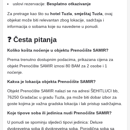
uslovi rezervacije:
Besplatno otkazivanje
Za pretrage kao što su
hotel Tuzla
,
smještaj Tuzla
, ovaj
objekat može biti relevantan zbog lokacije, sadržaja i
informacija o sobama koje su navedene u ponudi.
❓ Česta pitanja
Koliko košta noćenje u objektu Prenoćište SAMIR?
Prema trenutno dostupnim podacima, prikazana cijena za
objekt Prenoćište SAMIR iznosi 80 BAM za 2 osobe i 1
noćenje.
Kakva je lokacija objekta Prenoćište SAMIR?
Objekt Prenoćište SAMIR nalazi se na adresi ŠEHITLUCI bb,
76250 Gradačac u gradu Tuzla, pa može biti dobar izbor za
goste kojima je važna gradska lokacija i lak pristup sadržajima.
Koje tipove soba ili jedinica nudi Prenoćište SAMIR?
U ponudi se spominju sljedeći tipovi jedinica: Deluxe
dvokrevetna soba ili dvokrevetna soba, Porodična soba sa