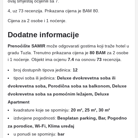
ovaj smještaj ocijenili sa 7.
4, uz 73 recenzija. Prikazana cijena je BAM 80.
Cijena za 2 osobe i 1 noćenje.
Dodatne informacije
Prenoćište SAMIR
može odgovarati gostima koji traže hotel u
gradu Tuzla. Trenutno prikazana cijena je
80 BAM
za 2 osobe
i 1 noćenje. Objekt ima ocjenu
7.4
na osnovu
73
recenzija.
broj dostupnih tipova jedinica:
12
tipovi soba ili jedinica:
Deluxe dvokrevetna soba ili
dvokrevetna soba, Porodična soba sa balkonom, Deluxe
dvokrevetna soba sa pomoćnim ležajem, Deluxe
Apartment
kvadrature koje se spominju:
20 m², 25 m², 30 m²
izdvojene pogodnosti:
Besplatan parking, Bar, Pogodno
za porodice, Wi-Fi, Klima uređaj
u ponudi se spominju:
bar