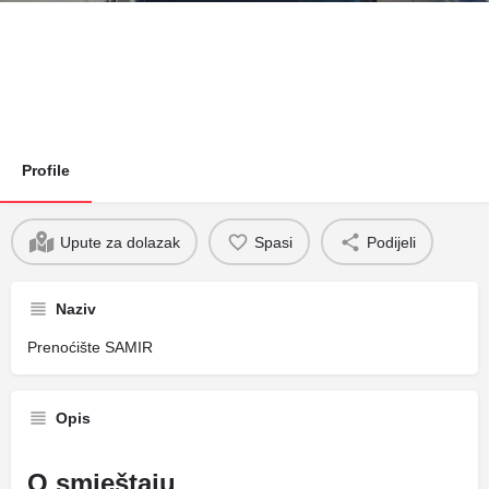
Profile
Upute za dolazak
Spasi
Podijeli
Naziv
Prenoćište SAMIR
Opis
O smještaju