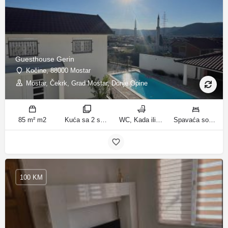
Guesthouse Gerin
Kočine, 88000 Mostar
Mostar, Čekrk, Grad Mostar, Donje Opine
85 m² m2
Kuća sa 2 spavaće sobe sobe
WC, Kada ili tuš kupatila
Spavaća soba 1: 1 francuski bračni krevet | Spavaća soba 2: 3 kreveta za jednu osobu | Dnevni boravak: 1 kauč na razvlačenje ležaja
100 KM