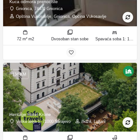
Kuca odmora prenociste
Gnionica, 74470 Gnionica
Opština Vukosavlje, Gnionica, Općina Vukosavlje
72 m² m2
Dvosoban stan sobe
Spavaća soba 1: 1 francuski bračni krevet | Spavaća soba 2: 1 krevet za jednu osobu | Dnevni boravak: 1 kauč na razvlačenje ležaja
134 KM
Heritage Hotel Krone
Velika aleja 1, 71000 Sarajevo
Ilidža, Lužani