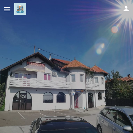
Prenoćište SAMIR
Cijena (po danu)
80
KM