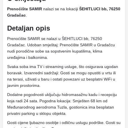
Prenoćište SAMIR
nalazi se na lokaciji
ŠEHITLUCI bb, 76250
Gradačac
.
Detaljan opis
Prenoćište SAMIR se nalazi u ŠEHITLUCI bb, 76250
Gradačac. Udoban smještaj: Prenoćište SAMIR u Gradačcu
nudi porodične sobe sa sopstvenim kupatilima, klima
uređajima i balkonima.
Svaka soba ima TV i streaming usluge, što osigurava ugodan
boravak. Izvanredni sadržaji: Gosti se mogu opustiti u vrtu ili
na terasi, uživati ​​u baru i ostati povezani uz besplatni WiFi u
javnim prostorima.
Dodatne pogodnosti uključuju hidromasažnu kadu i recepciju
koja radi 24 sata. Pogodna lokacija: Smješten 68 km od
Međunarodnog aerodroma Tuzla, gostionica ima besplatan
privatni parking u sklopu objekta.
Gosti cijene ljubazno osoblje i odličnu uslugu podrške. Gosti su