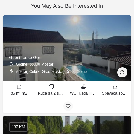
You May Also Be Interested In
Guesthouse Gerin
Kočine, 88000 Mostar
Mostar, Čekrk, Grad Mostar, Donje Opine
85 m² m2
Kuća sa 2 spavaće sobe sobe
WC, Kada ili tuš kupatila
Spavaća soba 1: 1 francuski bračni krevet | Spavaća soba 2: 3 kreveta za jednu osobu | Dnevni boravak: 1 kauč na razvlačenje ležaja
137 KM