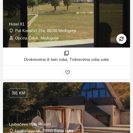
Hotel 81
Put Kovačići 22a, 88266 Međugorje
Općina Čitluk, Međugorje
Dvokrevetna ili twin soba, Trokrevetna soba sobe
391 KM
Ljubačevo Hills Resort
Ljuabačevo bb, 78000 Banja Luka