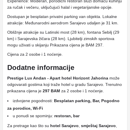
Experience: Moderan, porodični restoran služi domaću kuhinju
za ručak i večeru, uključujući halal i vegetarijanske opcije.
Dostupan je besplatan privatni parking van objekta. Lokalne
atrakcije: Međunarodni aerodrom Sarajevo udaljen je 31 km.
Obližnje atrakcije su Latinski most (28 km), fontana Sebilj (29
km) i Sarajevska žičara (28 km). Ljubitelji zimskih sportova
mogu uživati ​​u skijanju Prikazana cijena je BAM 297.
Cijena za 2 osobe i 1 noćenje.
Dodatne informacije
Prestige Lux Andan - Apart hotel Horizont Jahorina
može
odgovarati gostima koji traže hotel u gradu Sarajevo. Trenutno
prikazana cijena je
297 BAM
za 2 osobe i 1 noćenje.
izdvojene pogodnosti:
Besplatan parking, Bar, Pogodno
za porodice, Wi-Fi
u ponudi se spominju:
restoran, bar
Za pretrage kao što su
hotel Sarajevo
,
smještaj Sarajevo
,