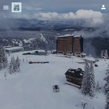
Prestige Lux Andan - Apart hotel
Horizont Jahorina
Cijena (po danu)
297
KM