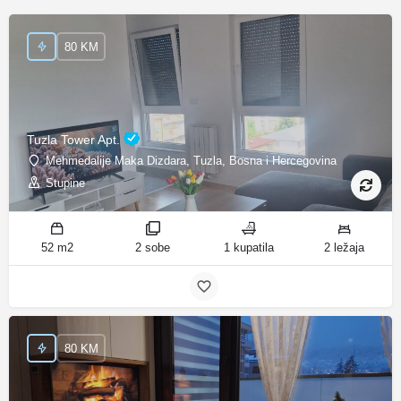
80 KM
Tuzla Tower Apt.
Mehmedalije Maka Dizdara, Tuzla, Bosna i Hercegovina
Stupine
52 m2
2 sobe
1 kupatila
2 ležaja
80 KM