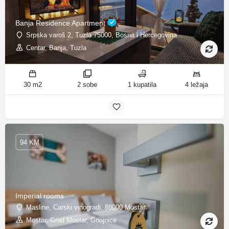
Banja Residence Apartment
Srpska varoš 2, Tuzla 75000, Bosna i Hercegovina
Centar, Banja, Tuzla
30 m2
2 sobe
1 kupatila
4 ležaja
94 KM
Imperial rooms
Masline, Carski vinogradi, 88000 Mostar
Mostar, Grad Mostar, Gnojnice