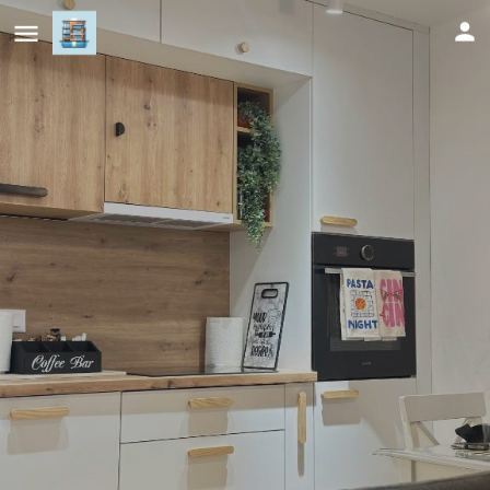
Sarajevo Cozy Spot
Cijena (po danu)
374
KM