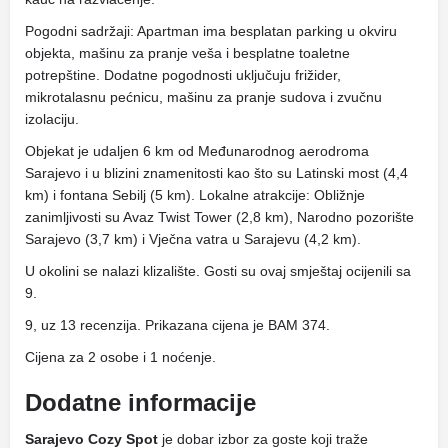
Pogodni sadržaji: Apartman ima besplatan parking u okviru
objekta, mašinu za pranje veša i besplatne toaletne
potrepštine. Dodatne pogodnosti uključuju frižider,
mikrotalasnu pećnicu, mašinu za pranje sudova i zvučnu
izolaciju.
Objekat je udaljen 6 km od Međunarodnog aerodroma
Sarajevo i u blizini znamenitosti kao što su Latinski most (4,4
km) i fontana Sebilj (5 km). Lokalne atrakcije: Obližnje
zanimljivosti su Avaz Twist Tower (2,8 km), Narodno pozorište
Sarajevo (3,7 km) i Vječna vatra u Sarajevu (4,2 km).
U okolini se nalazi klizalište. Gosti su ovaj smještaj ocijenili sa
9.
9, uz 13 recenzija. Prikazana cijena je BAM 374.
Cijena za 2 osobe i 1 noćenje.
Dodatne informacije
Sarajevo Cozy Spot
je dobar izbor za goste koji traže