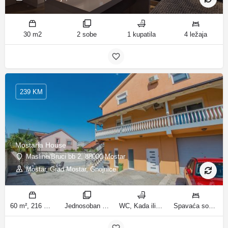
30 m2
2 sobe
1 kupatila
4 ležaja
239 KM
Mostaria House
Masline/Bruci bb 2, 88000 Mostar
Mostar, Grad Mostar, Gnojnice
60 m², 216 m² m2
Jednosoban stan sa vrtom, Apartman sa 4 sobe sobe
WC, Kada ili tuš kupatila
Spavaća soba 1: 1 veliki bračni krevet | Dnevni boravak: 1 kauč na razvlačenje | Spavaća soba 1: 1 bračni krevet | Spavaća soba 2: 1 bračni krevet | Spavaća soba 3: 1 bračni krevet | Spavaća soba 4: 1 krevet za jednu osobu ležaja