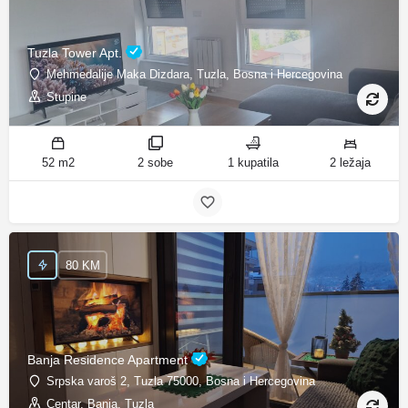
Tuzla Tower Apt.
Mehmedalije Maka Dizdara, Tuzla, Bosna i Hercegovina
Stupine
52 m2
2 sobe
1 kupatila
2 ležaja
80 KM
Banja Residence Apartment
Srpska varoš 2, Tuzla 75000, Bosna i Hercegovina
Centar, Banja, Tuzla