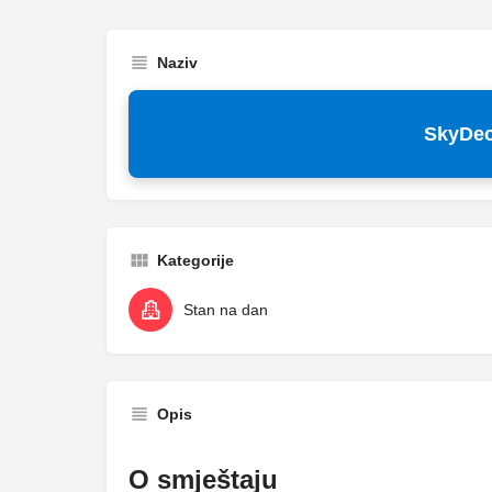
Naziv
SkyDe
Kategorije
Stan na dan
Opis
O smještaju