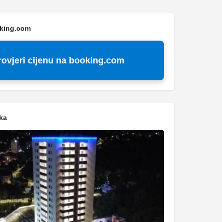
oking.com
rovjeri cijenu na booking.com
ka