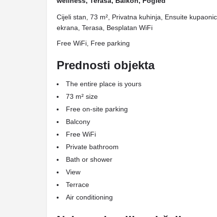
wellness, Terasa, Balkon, Pogled
Cijeli stan, 73 m², Privatna kuhinja, Ensuite kupaon
ekrana, Terasa, Besplatan WiFi
Free WiFi, Free parking
Prednosti objekta
The entire place is yours
73 m² size
Free on-site parking
Balcony
Free WiFi
Private bathroom
Bath or shower
View
Terrace
Air conditioning