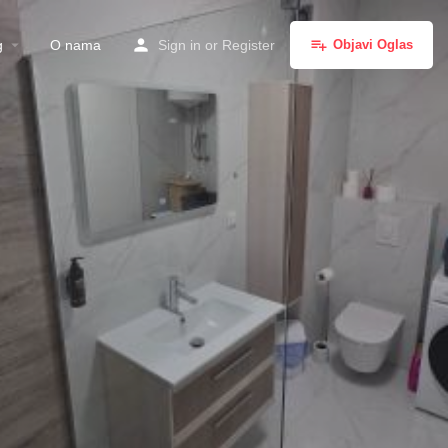
g
O nama
Sign in
or
Register
Objavi Oglas