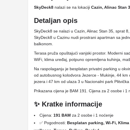
SkyDeck8
nalazi se na lokaciji
Cazin, Alinac Stan 3
Detaljan opis
SkyDeck8 se nalazi u Cazin, Alinac Stan 35, sprat 8
SkyDeck8 u Cazinu nudi prostrani apartman sa je
balkonom.
Terasa pruža opuštajući vanjski prostor. Moderni sa
WiFi, klima uređaj, potpuno opremljena kuhinja, maš
Na raspolaganju je besplatan privatni parking u okvi
od autobusnog kolodvora Jezerce - Mukinje, 44 km o
jezera i 47 km od ulaza 3 u Nacionalni park Plitvička
Prikazana cijena je BAM 191. Cijena za 2 osobe i 1 
✨ Kratke informacije
Cijena:
191 BAM
za 2 osobe i 1 noćenje
✅ Pogodnosti:
Besplatan parking, Wi-Fi, Klima u