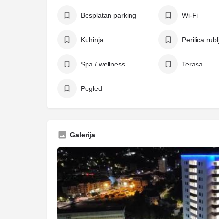
Besplatan parking
Wi-Fi
Kuhinja
Perilica rubl
Spa / wellness
Terasa
Pogled
Galerija