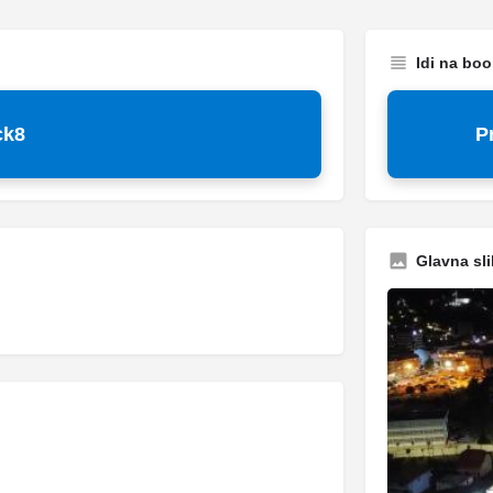
Idi na bo
ck8
P
Glavna sli