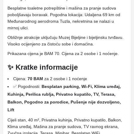
Besplatne toaletne potrepštine i mašina za pranje sudova
poboljšavaju boravak. Pogodna lokacija: Udaljena 69 km od
Međunarodnog aerodroma Tuzla, nekretnina se nalazi u
mirnoj ulici.
Obližnje atrakcije uključuju Muzej Bijeljine i bijeljinsku tvrđavu.
Visoko ocijenjeno za čistoću sobe i domaćina.
Prikazana cijena je BAM 70. Cijena za 2 osobe i 1 noćenje.
✨ Kratke informacije
Cijena:
70 BAM
za 2 osobe i 1 noćenje
✅ Pogodnosti:
Besplatan parking, Wi-Fi, Klima uređaj,
Kuhinja, Perilica rublja, Privatno kupatilo, TV, Terasa,
Balkon, Pogodno za porodice, Pušenje nije dozvoljeno,
Lift
Cijeli stan, 40 m², Privatna kuhinja, Privatno kupatilo, Balkon,
Klima uređaj, Mašina za pranje sudova, TV ravnog ekrana,
Zvučna izolacija, Terasa, Minibar, Besplatan WiFi