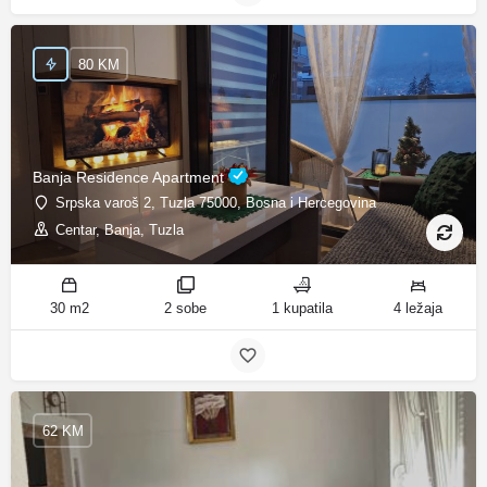
80 KM
Banja Residence Apartment
Srpska varoš 2, Tuzla 75000, Bosna i Hercegovina
Centar, Banja, Tuzla
30 m2
2 sobe
1 kupatila
4 ležaja
62 KM