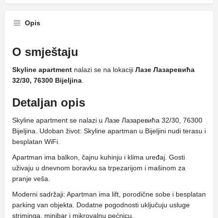
Opis
O smještaju
Skyline apartment
nalazi se na lokaciji
Лазе Лазаревића
32/30, 76300 Bijeljina
.
Detaljan opis
Skyline apartment se nalazi u Лазе Лазаревића 32/30, 76300
Bijeljina. Udoban život: Skyline apartman u Bijeljini nudi terasu i
besplatan WiFi.
Apartman ima balkon, čajnu kuhinju i klima uređaj. Gosti
uživaju u dnevnom boravku sa trpezarijom i mašinom za
pranje veša.
Moderni sadržaji: Apartman ima lift, porodične sobe i besplatan
parking van objekta. Dodatne pogodnosti uključuju usluge
striminga, minibar i mikrovalnu pećnicu.