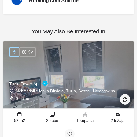
Booking.com Affiliate
You May Also Be Interested In
80 KM
Tuzla Tower Apt.
Mehmedalije Maka Dizdara, Tuzla, Bosna i Hercegovina
Stupine
52 m2
2 sobe
1 kupatila
2 ležaja