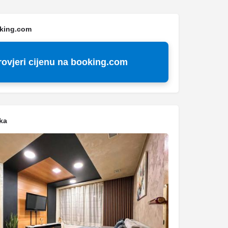
oking.com
rovjeri cijenu na booking.com
ka