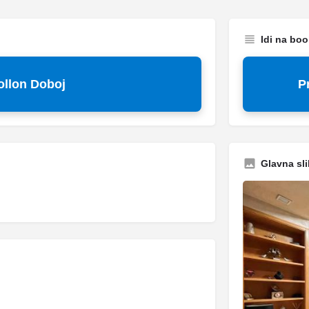
Idi na bo
ollon Doboj
P
Glavna sli