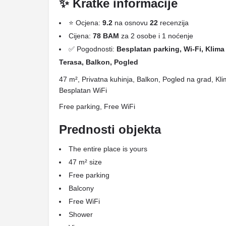
✨ Kratke informacije
⭐ Ocjena:
9.2
na osnovu
22
recenzija
Cijena:
78 BAM
za 2 osobe i 1 noćenje
✅ Pogodnosti:
Besplatan parking, Wi-Fi, Klima 
Terasa, Balkon, Pogled
47 m², Privatna kuhinja, Balkon, Pogled na grad, Kl
Besplatan WiFi
Free parking, Free WiFi
Prednosti objekta
The entire place is yours
47 m² size
Free parking
Balcony
Free WiFi
Shower