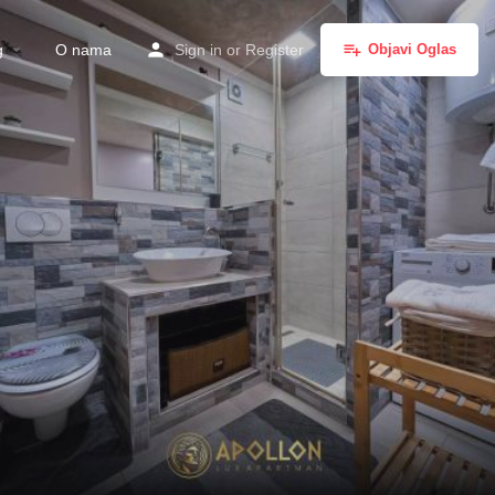
g
O nama
Sign in
or
Register
Objavi Oglas