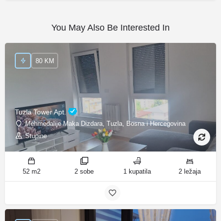
You May Also Be Interested In
80 KM
Tuzla Tower Apt.
Mehmedalije Maka Dizdara, Tuzla, Bosna i Hercegovina
Stupine
52 m2
2 sobe
1 kupatila
2 ležaja