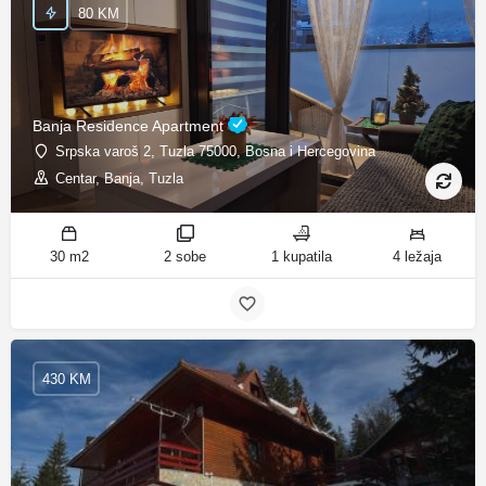
80 KM
Banja Residence Apartment
Srpska varoš 2, Tuzla 75000, Bosna i Hercegovina
Centar, Banja, Tuzla
30 m2
2 sobe
1 kupatila
4 ležaja
430 KM