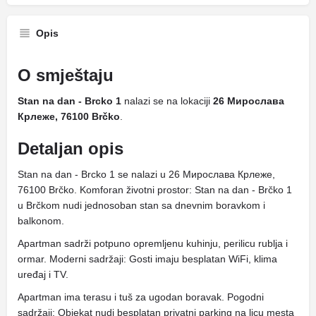
Opis
O smještaju
Stan na dan - Brcko 1
nalazi se na lokaciji
26 Мирослава
Крлеже, 76100 Brčko
.
Detaljan opis
Stan na dan - Brcko 1 se nalazi u 26 Мирослава Крлеже,
76100 Brčko. Komforan životni prostor: Stan na dan - Brčko 1
u Brčkom nudi jednosoban stan sa dnevnim boravkom i
balkonom.
Apartman sadrži potpuno opremljenu kuhinju, perilicu rublja i
ormar. Moderni sadržaji: Gosti imaju besplatan WiFi, klima
uređaj i TV.
Apartman ima terasu i tuš za ugodan boravak. Pogodni
sadržaji: Objekat nudi besplatan privatni parking na licu mesta