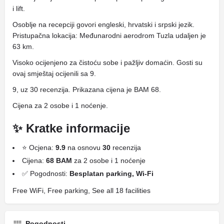
i lift.
Osoblje na recepciji govori engleski, hrvatski i srpski jezik.
Pristupačna lokacija: Međunarodni aerodrom Tuzla udaljen je
63 km.
Visoko ocijenjeno za čistoću sobe i pažljiv domaćin. Gosti su
ovaj smještaj ocijenili sa 9.
9, uz 30 recenzija. Prikazana cijena je BAM 68.
Cijena za 2 osobe i 1 noćenje.
✨ Kratke informacije
⭐ Ocjena:
9.9
na osnovu
30
recenzija
Cijena:
68 BAM
za 2 osobe i 1 noćenje
✅ Pogodnosti:
Besplatan parking, Wi-Fi
Free WiFi, Free parking, See all 18 facilities
Pogodnosti