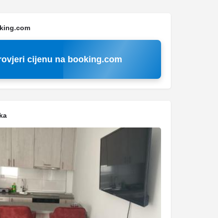
oking.com
rovjeri cijenu na booking.com
ka