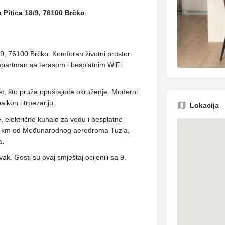
 Pitica 18/9, 76100 Brčko
.
9, 76100 Brčko. Komforan životni prostor:
partman sa terasom i besplatnim WiFi
et, što pruža opuštajuće okruženje. Moderni
lkon i trpezariju.
Lokacija
e, električno kuhalo za vodu i besplatne
 64 km od Međunarodnog aerodroma Tuzla,
a.
ak. Gosti su ovaj smještaj ocijenili sa 9.