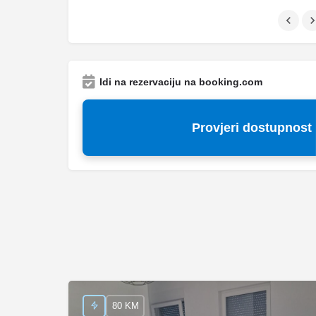
Idi na rezervaciju na booking.com
Provjeri dostupnost
80 KM