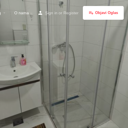
g
O nama
Sign in
or
Register
Objavi Oglas