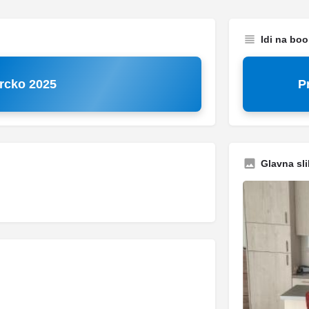
Idi na bo
rcko 2025
P
Glavna sli