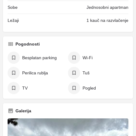
Sobe
Jednosobni apartman
Ležaji
1 kauč na razvlačenje
Pogodnosti
Besplatan parking
Wi-Fi
Perilica rublja
Tuš
TV
Pogled
Galerija