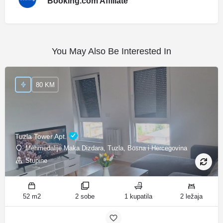
Booking.com Affiliate
You May Also Be Interested In
80 KM
Tuzla Tower Apt.
Mehmedalije Maka Dizdara, Tuzla, Bosna i Hercegovina
Stupine
52 m2
2 sobe
1 kupatila
2 ležaja