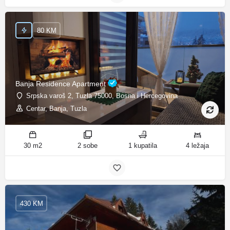
80 KM
Banja Residence Apartment
Srpska varoš 2, Tuzla 75000, Bosna i Hercegovina
Centar, Banja, Tuzla
30 m2
2 sobe
1 kupatila
4 ležaja
430 KM