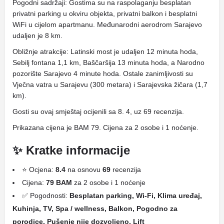
Pogodni sadržaji: Gostima su na raspolaganju besplatan
privatni parking u okviru objekta, privatni balkon i besplatni
WiFi u cijelom apartmanu. Međunarodni aerodrom Sarajevo
udaljen je 8 km.
Obližnje atrakcije: Latinski most je udaljen 12 minuta hoda,
Sebilj fontana 1,1 km, Baščaršija 13 minuta hoda, a Narodno
pozorište Sarajevo 4 minute hoda. Ostale zanimljivosti su
Vječna vatra u Sarajevu (300 metara) i Sarajevska žičara (1,7
km).
Gosti su ovaj smještaj ocijenili sa 8. 4, uz 69 recenzija.
Prikazana cijena je BAM 79. Cijena za 2 osobe i 1 noćenje.
✨ Kratke informacije
⭐ Ocjena:
8.4
na osnovu
69
recenzija
Cijena:
79 BAM
za 2 osobe i 1 noćenje
✅ Pogodnosti:
Besplatan parking, Wi-Fi, Klima uređaj,
Kuhinja, TV, Spa / wellness, Balkon, Pogodno za
porodice, Pušenje nije dozvoljeno, Lift