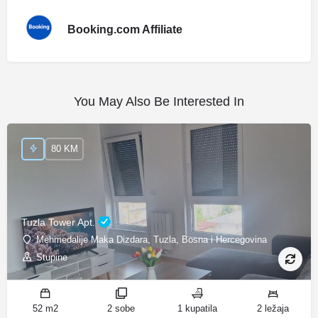
Booking.com Affiliate
You May Also Be Interested In
80 KM
Tuzla Tower Apt.
Mehmedalije Maka Dizdara, Tuzla, Bosna i Hercegovina
Stupine
52 m2
2 sobe
1 kupatila
2 ležaja