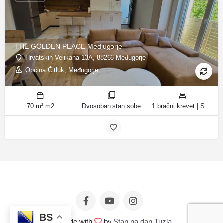
THE GOLDEN PEACE Medjugorje
Hrvatskih Velikana 13A, 88266 Međugorje
Općina Čitluk, Međugorje
70 m² m2
Dvosoban stan sobe
1 bračni krevet | Spavaća soba 1: 1 francuski bračni krevet | Spavaća soba 2: 2 kreveta za jednu osobu ležaja
BS
© Made with
by
Stan na dan Tuzla