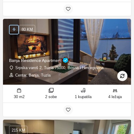
80 KM
Banja Residence Apartment
Srpska varoš 2, Tuzla 75000, Bosna i Hercegovina
Centar, Banja, Tuzla
30 m2
2 sobe
1 kupatila
4 ležaja
215 KM