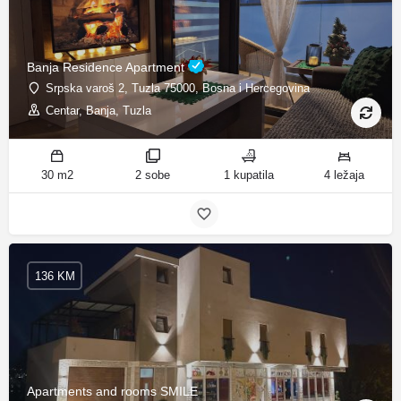
Banja Residence Apartment
Srpska varoš 2, Tuzla 75000, Bosna i Hercegovina
Centar, Banja, Tuzla
30 m2
2 sobe
1 kupatila
4 ležaja
136 KM
Apartments and rooms SMILE