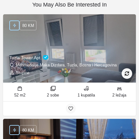
You May Also Be Interested In
80 KM
Tuzla Tower Apt.
Mehmedalije Maka Dizdara, Tuzla, Bosna i Hercegovina
Stupine
52 m2
2 sobe
1 kupatila
2 ležaja
80 KM