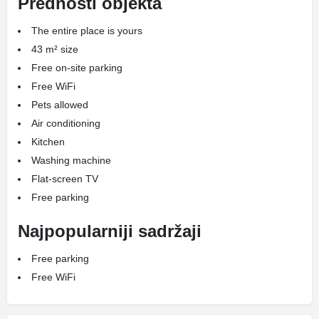
Prednosti objekta
The entire place is yours
43 m² size
Free on-site parking
Free WiFi
Pets allowed
Air conditioning
Kitchen
Washing machine
Flat-screen TV
Free parking
Najpopularniji sadržaji
Free parking
Free WiFi