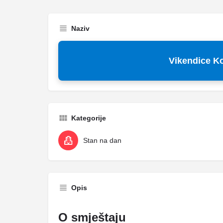
Naziv
Vikendice K
Kategorije
Stan na dan
Opis
O smještaju