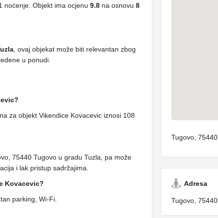
1 noćenje. Objekt ima ocjenu
9.8
na osnovu
8
Tuzla
, ovaj objekat može biti relevantan zbog
avedene u ponudi.
cevic?
a za objekt Vikendice Kovacevic iznosi 108
Tugovo, 75440
govo, 75440 Tugovo u gradu Tuzla, pa može
cija i lak pristup sadržajima.
Adresa
ce Kovacevic?
an parking, Wi-Fi.
Tugovo, 75440