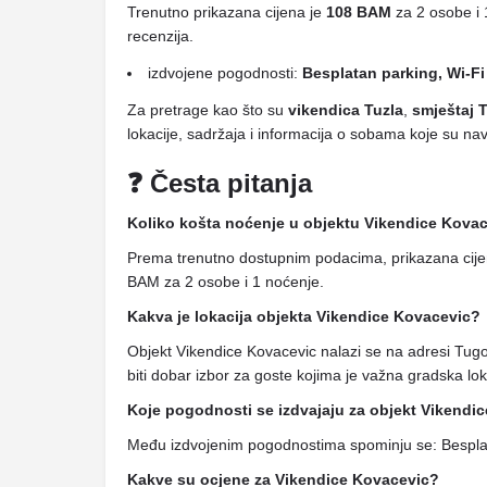
Trenutno prikazana cijena je
108 BAM
za 2 osobe i 
recenzija.
izdvojene pogodnosti:
Besplatan parking, Wi-Fi
Za pretrage kao što su
vikendica Tuzla
,
smještaj 
lokacije, sadržaja i informacija o sobama koje su n
❓ Česta pitanja
Koliko košta noćenje u objektu Vikendice Kova
Prema trenutno dostupnim podacima, prikazana cijen
BAM za 2 osobe i 1 noćenje.
Kakva je lokacija objekta Vikendice Kovacevic?
Objekt Vikendice Kovacevic nalazi se na adresi Tu
biti dobar izbor za goste kojima je važna gradska loka
Koje pogodnosti se izdvajaju za objekt Vikendi
Među izdvojenim pogodnostima spominju se: Besplat
Kakve su ocjene za Vikendice Kovacevic?