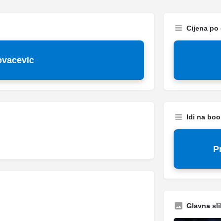
Cijena po
ovacevic
Idi na bo
P
Glavna sli