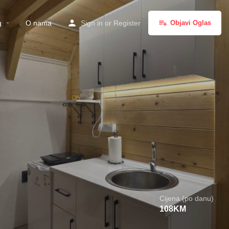
g
O nama
Sign in
or
Register
Objavi Oglas
Cijena (po danu)
108
KM