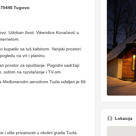
 75440 Tugovo
.
ovo. Udoban život: Vikendice Kovačević u
internetom.
o kupatilo sa tuš kabinom. Vanjski prostori:
 pogledu na vrt i planinu.
an prostor za opuštanje. Pogodni sadržaji:
m, sofom na razvlačenje i TV-om.
, a Međunarodni aerodrom Tuzla udaljen je 66
Lokacija
 i više privatnosti u okolini grada Tuzla.