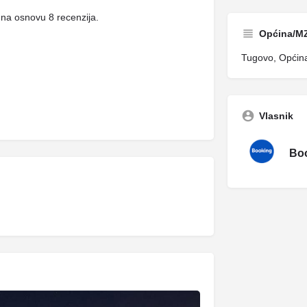
 na osnovu 8 recenzija.
Općina/M
Tugovo, Općina
Vlasnik
Boo