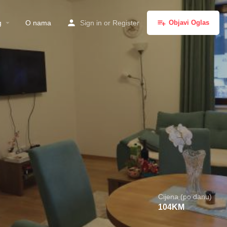
g
O nama
Sign in
or
Register
Objavi Oglas
Cijena (po danu)
104
KM