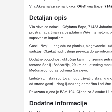
Vila Akva
nalazi se na lokaciji
Обућина Баре, 7142
Detaljan opis
Vila Akva se nalazi u Обућина Баре, 71423 Jahorina
prostran apartman sa besplatnim WiFi internetom, 
sopstvenim kupatilom.
Gosti uživaju u pogledu na planinu, blagovaonici i 
sadržaji: Objekat nudi uslugu prevoza do aerodroma 
Dodatne pogodnosti uključuju kamin, prizemnu jedini
fontane Sebilj i Baščaršije, 29 km od Latinskog most
Međunarodnog aerodroma Sarajevo.
Ljubitelji zimskih sportova mogu uživati ​​u skijanju u 
od strane gostiju zbog ljubaznog domaćina i odlične
Prikazana cijena je BAM 104. Cijena za 2 osobe i 1 
Dodatne informacije