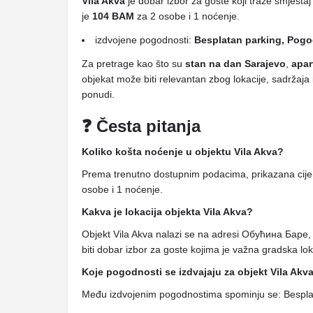
Vila Akva
je dobar izbor za goste koji traže smješta
je
104 BAM
za 2 osobe i 1 noćenje.
izdvojene pogodnosti:
Besplatan parking, Pogo
Za pretrage kao što su
stan na dan Sarajevo
,
apar
objekat može biti relevantan zbog lokacije, sadržaj
ponudi.
❓ Česta pitanja
Koliko košta noćenje u objektu Vila Akva?
Prema trenutno dostupnim podacima, prikazana cijen
osobe i 1 noćenje.
Kakva je lokacija objekta Vila Akva?
Objekt Vila Akva nalazi se na adresi Обућина Баре
biti dobar izbor za goste kojima je važna gradska loka
Koje pogodnosti se izdvajaju za objekt Vila Akv
Među izdvojenim pogodnostima spominju se: Besplat