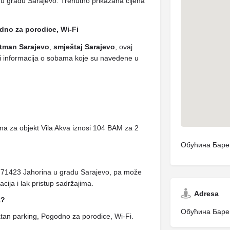
j u gradu Sarajevo. Trenutno prikazana cijena
dno za porodice, Wi-Fi
tman Sarajevo
,
smještaj Sarajevo
, ovaj
a i informacija o sobama koje su navedene u
a za objekt Vila Akva iznosi 104 BAM za 2
Обућина Баре,
, 71423 Jahorina u gradu Sarajevo, pa može
cija i lak pristup sadržajima.
Adresa
a?
Обућина Баре,
an parking, Pogodno za porodice, Wi-Fi.