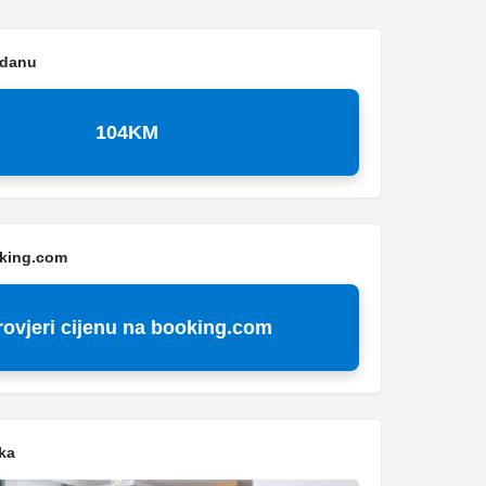
 danu
104KM
oking.com
rovjeri cijenu na booking.com
ka