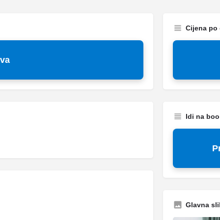
Cijena po
kva
Idi na bo
P
Glavna sli