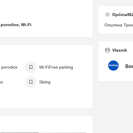
Općina/M
porodice, Wi-Fi
Општина Трново
Vlasnik
Boo
 porodice
Wi-FiFree parking
ms
Skiing