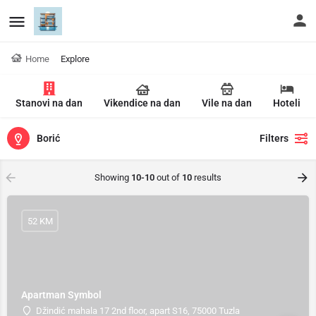
Home
Explore
Stanovi na dan
Vikendice na dan
Vile na dan
Hoteli
Borić
Filters
Showing
10-10
out of
10
results
52 KM
Apartman Symbol
Džindić mahala 17 2nd floor, apart S16, 75000 Tuzla