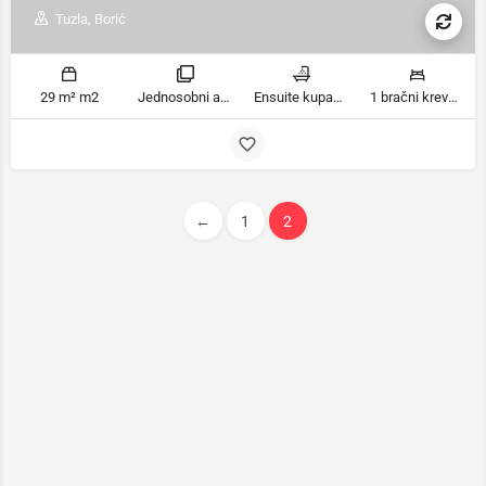
Tuzla, Borić
29 m² m2
Jednosobni apartman sobe
Ensuite kupaonica, Kupatilo ili tuš kupatila
1 bračni krevet ležaja
←
1
2