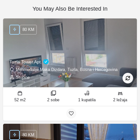
You May Also Be Interested In
80 KM
Tuzla Tower Apt.
Mehmedalije Maka Dizdara, Tuzla, Bosna i Hercegovina
Stupine
52 m2
2 sobe
1 kupatila
2 ležaja
80 KM