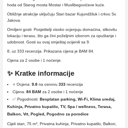
hoda od Starog mosta Mostar i Muslibegovićeve kuće.
Obližnje atrakcije uključuju Stari bazar Kujundžiluk i crkvu Sv.
Jakova.
Omiljeni gosti: Posjetitelji visoko ocjenjuju domaćina, slikovitu
lokaciju i terasu, što ga čini poželjnim izborom za opuštanje i
udobnost. Gosti su ovaj smještaj ocijenili sa 9.
8, uz 333 recenzija. Prikazana cijena je BAM 84.
Cijena za 2 osobe i 1 noćenje.
✨ Kratke informacije
⭐ Ocjena:
9.8
na osnovu
333
recenzija
Cijena:
84 BAM
za 2 osobe i 1 noćenje
✅ Pogodnosti:
Besplatan parking, Wi-Fi, Klima uređaj,
Kuhinja, Privatno kupatilo, TV, Spa / wellness, Terasa,
Balkon, Vrt, Pogled, Pogodno za porodice
Cijeli stan, 75 m², Privatna kuhinja, Privatno kupatilo, Balkon,