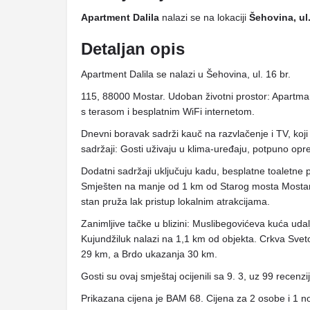
Apartment Dalila
nalazi se na lokaciji
Šehovina, ul
Detaljan opis
Apartment Dalila se nalazi u Šehovina, ul. 16 br.
115, 88000 Mostar. Udoban životni prostor: Apartma
s terasom i besplatnim WiFi internetom.
Dnevni boravak sadrži kauč na razvlačenje i TV, koj
sadržaji: Gosti uživaju u klima-uređaju, potpuno opre
Dodatni sadržaji uključuju kadu, besplatne toaletne 
Smješten na manje od 1 km od Starog mosta Mosta
stan pruža lak pristup lokalnim atrakcijama.
Zanimljive tačke u blizini: Muslibegovićeva kuća uda
Kujundžiluk nalazi na 1,1 km od objekta. Crkva Svet
29 km, a Brdo ukazanja 30 km.
Gosti su ovaj smještaj ocijenili sa 9. 3, uz 99 recenzi
Prikazana cijena je BAM 68. Cijena za 2 osobe i 1 n