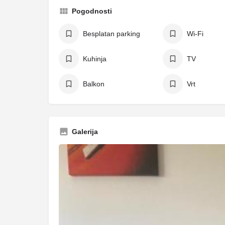
Pogodnosti
Besplatan parking
Wi-Fi
Kuhinja
TV
Balkon
Vrt
Galerija