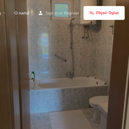
g
O nama
Sign in
or
Register
Objavi Oglas