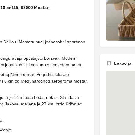
.16 br.115, 88000 Mostar
.
n Dalila u Mostaru nudi jednosobni apartman
i osiguravaju opuštajući boravak. Moderni
Lokacija
mljenoj kuhinji i balkonu s pogledom na vrt.
potrepštine i ormar. Pogodna lokacija:
r i 6 km od Međunarodnog aerodroma Mostar,
ljena je 14 minuta hoda, dok se Stari bazar
og Jakova udaljena je 27 km, brdo Križevac
ja.
oćenje.