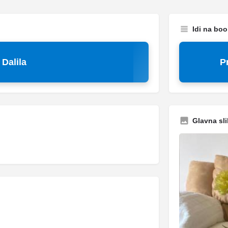
Idi na bo
Dalila
P
Glavna sli