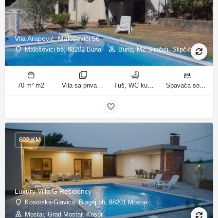
Vila Arapović, Maloševići 56
Maloševići bb, 88202 Buna
Buna, MZ Slipčići, Slipčići
70 m² m2
Vila sa privatnim bazenom sobe
Tuš, WC kupatila
Spavaća soba 1: 3 odvojena kreveta | Spavaća soba 2: 3 kreveta za jednu osobu | Dnevni boravak: 1 kauč na razvlačenje ležaja
602 KM
Luxury Villa G Residency
Kosorska-Glavica, Blagaj bb, 88201 Mostar
Mostar, Grad Mostar, Kosor