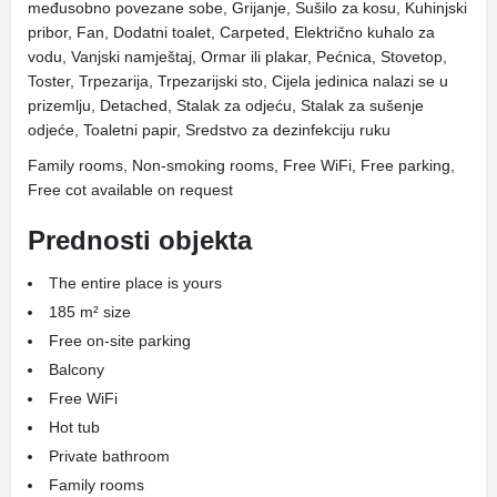
međusobno povezane sobe, Grijanje, Sušilo za kosu, Kuhinjski
pribor, Fan, Dodatni toalet, Carpeted, Električno kuhalo za
vodu, Vanjski namještaj, Ormar ili plakar, Pećnica, Stovetop,
Toster, Trpezarija, Trpezarijski sto, Cijela jedinica nalazi se u
prizemlju, Detached, Stalak za odjeću, Stalak za sušenje
odjeće, Toaletni papir, Sredstvo za dezinfekciju ruku
Family rooms, Non-smoking rooms, Free WiFi, Free parking,
Free cot available on request
Prednosti objekta
The entire place is yours
185 m² size
Free on-site parking
Balcony
Free WiFi
Hot tub
Private bathroom
Family rooms