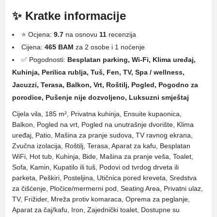
✨ Kratke informacije
⭐ Ocjena:
9.7
na osnovu
11
recenzija
Cijena:
465 BAM
za 2 osobe i 1 noćenje
✅ Pogodnosti:
Besplatan parking, Wi-Fi, Klima uređaj,
Kuhinja, Perilica rublja, Tuš, Fen, TV, Spa / wellness,
Jacuzzi, Terasa, Balkon, Vrt, Roštilj, Pogled, Pogodno za
porodice, Pušenje nije dozvoljeno, Luksuzni smještaj
Cijela vila, 185 m², Privatna kuhinja, Ensuite kupaonica,
Balkon, Pogled na vrt, Pogled na unutrašnje dvorište, Klima
uređaj, Patio, Mašina za pranje sudova, TV ravnog ekrana,
Zvučna izolacija, Roštilj, Terasa, Aparat za kafu, Besplatan
WiFi, Hot tub, Kuhinja, Bide, Mašina za pranje veša, Toalet,
Sofa, Kamin, Kupatilo ili tuš, Podovi od tvrdog drveta ili
parketa, Peškiri, Posteljina, Utičnica pored kreveta, Sredstva
za čišćenje, Pločice/mermerni pod, Seating Area, Privatni ulaz,
TV, Frižider, Mreža protiv komaraca, Oprema za peglanje,
Aparat za čaj/kafu, Iron, Zajednički toalet, Dostupne su