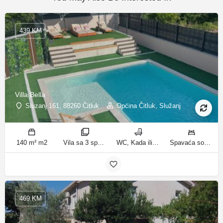
439 KM
Villa Bella
Sluzanj 161, 88260 Čitluk
Općina Čitluk, Služanj
140 m² m2
Vila sa 3 spavaće sobe sobe
WC, Kada ili tuš kupatila
Spavaća soba 1: 1 bračni krevet | Spavaća soba 2: 2 kreveta za jednu osobu | Spavaća soba 3: 2 kreveta za jednu osobu | Dnevni boravak: 1 kauč na razvlačenje ležaja
469 KM