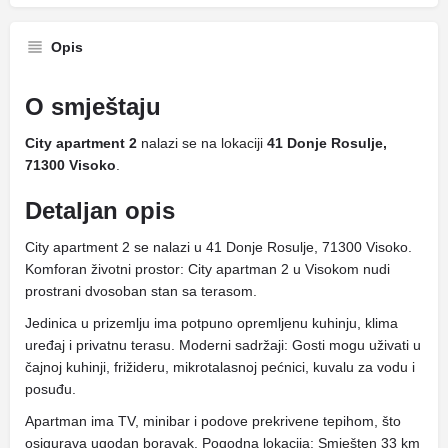
Opis
O smještaju
City apartment 2
nalazi se na lokaciji
41 Donje Rosulje,
71300 Visoko
.
Detaljan opis
City apartment 2 se nalazi u 41 Donje Rosulje, 71300 Visoko.
Komforan životni prostor: City apartman 2 u Visokom nudi
prostrani dvosoban stan sa terasom.
Jedinica u prizemlju ima potpuno opremljenu kuhinju, klima
uređaj i privatnu terasu. Moderni sadržaji: Gosti mogu uživati ​​u
čajnoj kuhinji, frižideru, mikrotalasnoj pećnici, kuvalu za vodu i
posuđu.
Apartman ima TV, minibar i podove prekrivene tepihom, što
osigurava ugodan boravak. Pogodna lokacija: Smješten 33 km