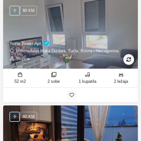
80 KM
Tuzla Tower Apt.
Mehmedalije Maka Dizdara, Tuzla, Bosna i Hercegovina
Stupine
52 m2
2 sobe
1 kupatila
2 ležaja
80 KM