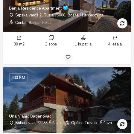
Banja Residence Apartment
Srpska varoš 2, Tuzla 75000, Bosna i Hercegovina
Centar, Banja, Tuzla
30 m2
2 sobe
1 kupatila
4 ležaja
430 KM
Una Vlašić Babanovac
Babanovac, 72286 Šišava
Općina Travnik, Šišava