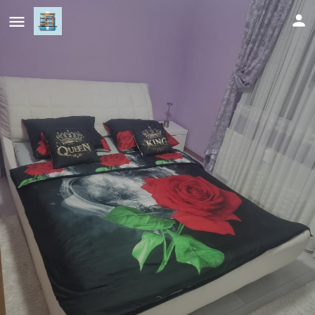
Ramonda Smještaj
Cijena (po danu)
137
KM