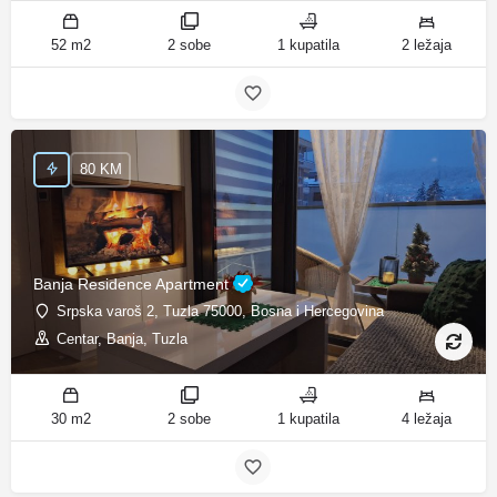
52 m2
2 sobe
1 kupatila
2 ležaja
80 KM
Banja Residence Apartment
Srpska varoš 2, Tuzla 75000, Bosna i Hercegovina
Centar, Banja, Tuzla
30 m2
2 sobe
1 kupatila
4 ležaja