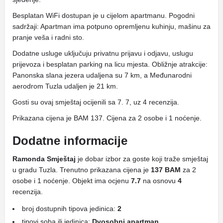
Besplatan WiFi dostupan je u cijelom apartmanu. Pogodni
sadržaji: Apartman ima potpuno opremljenu kuhinju, mašinu za
pranje veša i radni sto.
Dodatne usluge uključuju privatnu prijavu i odjavu, uslugu
prijevoza i besplatan parking na licu mjesta. Obližnje atrakcije:
Panonska slana jezera udaljena su 7 km, a Međunarodni
aerodrom Tuzla udaljen je 21 km.
Gosti su ovaj smještaj ocijenili sa 7. 7, uz 4 recenzija.
Prikazana cijena je BAM 137. Cijena za 2 osobe i 1 noćenje.
Dodatne informacije
Ramonda Smještaj
je dobar izbor za goste koji traže smještaj
u gradu Tuzla. Trenutno prikazana cijena je
137 BAM
za 2
osobe i 1 noćenje. Objekt ima ocjenu
7.7
na osnovu
4
recenzija.
broj dostupnih tipova jedinica:
2
tipovi soba ili jedinica:
Dvosobni apartman