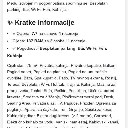
Među izdvojenim pogodnostima spominju se: Besplatan
parking, Bar, Wi-Fi, Fen, Kuhinja.
✨ Kratke informacije
⭐ Ocjena:
7.7
na osnovu
4
recenzija
Cijena:
137 BAM
za 2 osobe i 1 noćenje
✅ Pogodnosti:
Besplatan parking, Bar, Wi-Fi, Fen,
Kuhinja
Cijeli stan, 75 m², Privatna kuhinja, Privatno kupatilo, Balkon,
Pogled na vrt, Pogled na planinu, Pogled na unutrašnje
dvorište, Bath, Spa kupatilo, Patio, TV ravnog ekrana, Roštilj,
Terasa, Besplatan WiFi, Hot tub, Haljina, Kuhinja, Mašina za
pranje veša, Toalet, Sofa, Peškiri, Posteljina, Utičnica pored
kreveta, Sredstva za čišćenje, Pločice/mermerni pod, Desk,
Seating Area, Privatni ulaz, TV, Papuče, Frižider, Oprema za
peglanje, Aparat za čaj/kafu, Iron, Grijanje, Sušilo za kosu,
Kuhinjski pribor, Ekstra dugi kreveti (> 2 metra), Carpeted,
Električno kuhalo za vodu, Vanjski namještaj, Kablovski kanali,