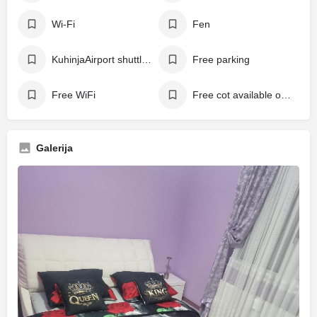
Wi-Fi
Fen
KuhinjaAirport shuttle (free)
Free parking
Free WiFi
Free cot available on request
Galerija