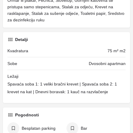
Ormar ili plakar, Pećnica, Stovetop, Gornjim katovima se
pristupa samo stepenicama, Stalak za odjeću, Krevet na
rasklapanje, Stalak za sušenje odjeće, Toaletni papir, Sredstvo
za dezinfekciju ruku
Detalji
Kvadratura
75 m² m2
Sobe
Dvosobni apartman
Ležaji
Spavaća soba 1: 1 veliki bračni krevet | Spavaća soba 2: 1
krevet na kat | Dnevni boravak: 1 kauč na razvlačenje
Pogodnosti
Besplatan parking
Bar