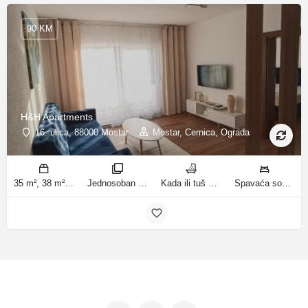
90 KM
H&H Apartments
16. ulica, 88000 Mostar
Mostar, Cernica, Ograda
35 m², 38 m² m2
Jednosoban stan sa balkonom, Apartman sobe
Kada ili tuš kupatila
Spavaća soba 1: 1 bračni krevet | Dnevni boravak: 1 kauč na razvlačenje | Spavaća soba 1: 3 kreveta za jednu osobu ležaja