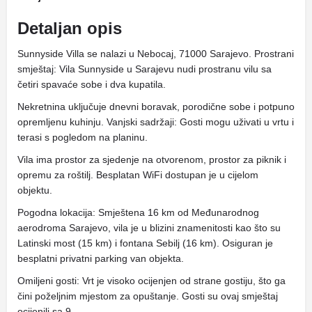
Detaljan opis
Sunnyside Villa se nalazi u Nebocaj, 71000 Sarajevo. Prostrani
smještaj: Vila Sunnyside u Sarajevu nudi prostranu vilu sa
četiri spavaće sobe i dva kupatila.
Nekretnina uključuje dnevni boravak, porodične sobe i potpuno
opremljenu kuhinju. Vanjski sadržaji: Gosti mogu uživati ​​u vrtu i
terasi s pogledom na planinu.
Vila ima prostor za sjedenje na otvorenom, prostor za piknik i
opremu za roštilj. Besplatan WiFi dostupan je u cijelom
objektu.
Pogodna lokacija: Smještena 16 km od Međunarodnog
aerodroma Sarajevo, vila je u blizini znamenitosti kao što su
Latinski most (15 km) i fontana Sebilj (16 km). Osiguran je
besplatni privatni parking van objekta.
Omiljeni gosti: Vrt je visoko ocijenjen od strane gostiju, što ga
čini poželjnim mjestom za opuštanje. Gosti su ovaj smještaj
ocijenili sa 9.