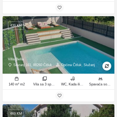
439 KM
Villa Bella
Sluzanj 161, 88260 Čitluk
Općina Čitluk, Služanj
140 m² m2
Vila sa 3 spavaće sobe sobe
WC, Kada ili tuš kupatila
Spavaća soba 1: 1 bračni krevet | Spavaća soba 2: 2 kreveta za jednu osobu | Spavaća soba 3: 2 kreveta za jednu osobu | Dnevni boravak: 1 kauč na razvlačenje ležaja
469 KM