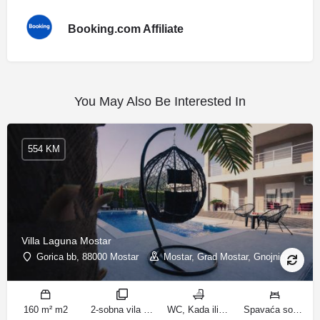
Booking.com Affiliate
You May Also Be Interested In
554 KM
Villa Laguna Mostar
Gorica bb, 88000 Mostar
Mostar, Grad Mostar, Gnojnice
160 m² m2
2-sobna vila sobe
WC, Kada ili tuš kupatila
Spavaća soba 1: 1 bračni krevet | Spavaća soba 2: 3 kreveta za jednu osobu | Dnevni boravak: 1 kauč na razvlačenje ležaja