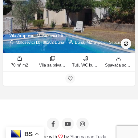
Vila Arapović, Maloševići 56
Maloševići bb, 88202 Buna
Buna, MZ Slipčići, Slipčići
70 m² m2
Vila sa privatnim bazenom sobe
Tuš, WC kupatila
Spavaća soba 1: 3 odvojena kreveta | Spavaća soba 2: 3 kreveta za jednu osobu | Dnevni boravak: 1 kauč na razvlačenje ležaja
BS
© Made with
by
Stan na dan Tuzla