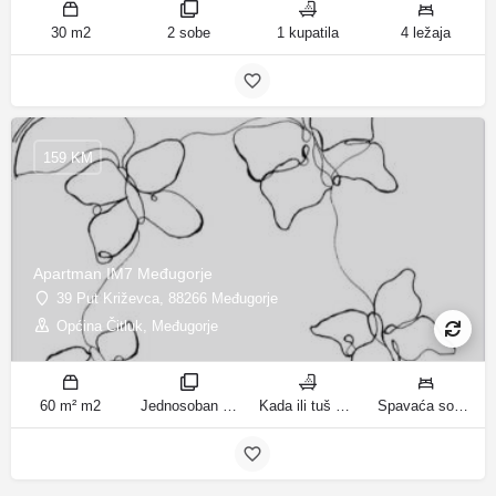
30 m2
2 sobe
1 kupatila
4 ležaja
159 KM
Apartman IM7 Međugorje
39 Put Križevca, 88266 Međugorje
Općina Čitluk, Međugorje
60 m² m2
Jednosoban stan sobe
Kada ili tuš kupatila
Spavaća soba 1: 1 francuski bračni krevet | Dnevni boravak: 1 kauč na razvlačenje ležaja