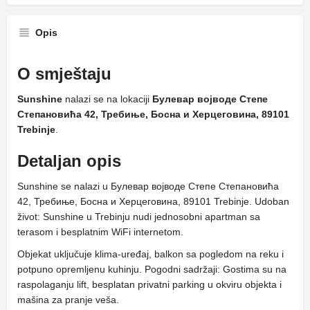
Opis
O smještaju
Sunshine
nalazi se na lokaciji
Булевар војводе Степе
Степановића 42, Требиње, Босна и Херцеговина, 89101
Trebinje
.
Detaljan opis
Sunshine se nalazi u Булевар војводе Степе Степановића
42, Требиње, Босна и Херцеговина, 89101 Trebinje. Udoban
život: Sunshine u Trebinju nudi jednosobni apartman sa
terasom i besplatnim WiFi internetom.
Objekat uključuje klima-uređaj, balkon sa pogledom na reku i
potpuno opremljenu kuhinju. Pogodni sadržaji: Gostima su na
raspolaganju lift, besplatan privatni parking u okviru objekta i
mašina za pranje veša.