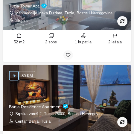
Tuzla Tower Apt.
Mehmedalije Maka Dizdara, Tuzla, Bosna i Hercegovina
Stupine
52 m2
2 sobe
1 kupatila
2 ležaja
80 KM
Banja Residence Apartment
Srpska varoš 2, Tuzla 75000, Bosna i Hercegovina
Centar, Banja, Tuzla