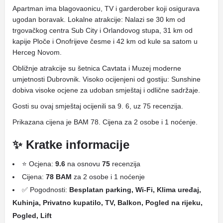
Apartman ima blagovaonicu, TV i garderober koji osigurava
ugodan boravak. Lokalne atrakcije: Nalazi se 30 km od
trgovačkog centra Sub City i Orlandovog stupa, 31 km od
kapije Ploče i Onofrijeve česme i 42 km od kule sa satom u
Herceg Novom.
Obližnje atrakcije su šetnica Cavtata i Muzej moderne
umjetnosti Dubrovnik. Visoko ocijenjeni od gostiju: Sunshine
dobiva visoke ocjene za udoban smještaj i odlične sadržaje.
Gosti su ovaj smještaj ocijenili sa 9. 6, uz 75 recenzija.
Prikazana cijena je BAM 78. Cijena za 2 osobe i 1 noćenje.
✨ Kratke informacije
⭐ Ocjena:
9.6
na osnovu
75
recenzija
Cijena:
78 BAM
za 2 osobe i 1 noćenje
✅ Pogodnosti:
Besplatan parking, Wi-Fi, Klima uređaj,
Kuhinja, Privatno kupatilo, TV, Balkon, Pogled na rijeku,
Pogled, Lift