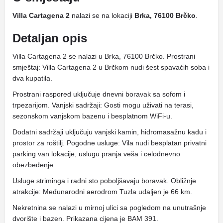
Villa Cartagena 2
nalazi se na lokaciji
Brka, 76100 Brčko
.
Detaljan opis
Villa Cartagena 2 se nalazi u Brka, 76100 Brčko. Prostrani
smještaj: Villa Cartagena 2 u Brčkom nudi šest spavaćih soba i
dva kupatila.
Prostrani raspored uključuje dnevni boravak sa sofom i
trpezarijom. Vanjski sadržaji: Gosti mogu uživati ​​na terasi,
sezonskom vanjskom bazenu i besplatnom WiFi-u.
Dodatni sadržaji uključuju vanjski kamin, hidromasažnu kadu i
prostor za roštilj. Pogodne usluge: Vila nudi besplatan privatni
parking van lokacije, uslugu pranja veša i celodnevno
obezbeđenje.
Usluge striminga i radni sto poboljšavaju boravak. Obližnje
atrakcije: Međunarodni aerodrom Tuzla udaljen je 66 km.
Nekretnina se nalazi u mirnoj ulici sa pogledom na unutrašnje
dvorište i bazen. Prikazana cijena je BAM 391.