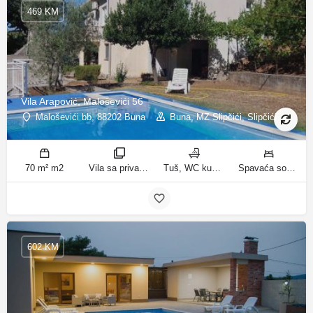
469 KM
Vila Arapović, Maloševići 56
Maloševići bb, 88202 Buna
Buna, MZ Slipčići, Slipčići
70 m² m2
Vila sa privatnim bazenom sobe
Tuš, WC kupatila
Spavaća soba 1: 3 odvojena kreveta | Spavaća soba 2: 3 kreveta za jednu osobu | Dnevni boravak: 1 kauč na razvlačenje ležaja
602 KM