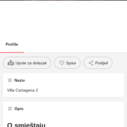
Profile
Upute za dolazak
Spasi
Podijeli
Naziv
Villa Cartagena 2
Opis
O smještaju