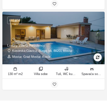
602 KM
Luxury Villa G Residency
Kosorska-Glavica, Blagaj bb, 88201 Mostar
Mostar, Grad Mostar, Kosor
130 m² m2
Villa sobe
Tuš, WC kupatila
Spavaća soba 1: 1 bračni krevet | Spavaća soba 2: 2 kreveta za jednu osobu | Spavaća soba 3: 1 bračni krevet | Spavaća soba 4: 2 kreveta za jednu osobu | Dnevni boravak: 1 kauč na razvlačenje ležaja