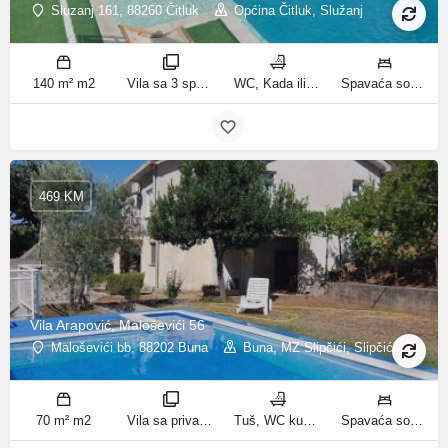
Sluzanj 161, 88260 Čitluk
Općina Čitluk, Služanj
140 m² m2
Vila sa 3 spavaće sobe sobe
WC, Kada ili tuš kupatila
Spavaća soba 1: 1 bračni krevet | Spavaća soba 2: 2 kreveta za jednu osobu | Spavaća soba 3: 2 kreveta za jednu osobu | Dnevni boravak: 1 kauč na razvlačenje ležaja
469 KM
Vila Arapović, Maloševići 56
Maloševići bb, 88202 Buna
Buna, MZ Slipčići, Slipčići
70 m² m2
Vila sa privatnim bazenom sobe
Tuš, WC kupatila
Spavaća soba 1: 3 odvojena kreveta | Spavaća soba 2: 3 kreveta za jednu osobu | Dnevni boravak: 1 kauč na razvlačenje ležaja