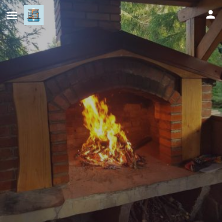
Holiday Home Villa Snježina
Cijena (po danu)
489
KM