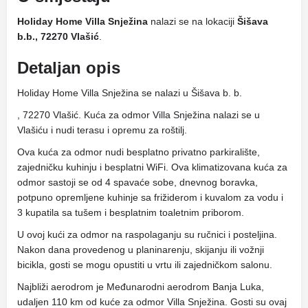
Holiday Home Villa Snježina
nalazi se na lokaciji
Šišava
b.b., 72270 Vlašić
.
Detaljan opis
Holiday Home Villa Snježina se nalazi u Šišava b. b.
, 72270 Vlašić. Kuća za odmor Villa Snježina nalazi se u
Vlašiću i nudi terasu i opremu za roštilj.
Ova kuća za odmor nudi besplatno privatno parkiralište,
zajedničku kuhinju i besplatni WiFi. Ova klimatizovana kuća za
odmor sastoji se od 4 spavaće sobe, dnevnog boravka,
potpuno opremljene kuhinje sa frižiderom i kuvalom za vodu i
3 kupatila sa tušem i besplatnim toaletnim priborom.
U ovoj kući za odmor na raspolaganju su ručnici i posteljina.
Nakon dana provedenog u planinarenju, skijanju ili vožnji
bicikla, gosti se mogu opustiti u vrtu ili zajedničkom salonu.
Najbliži aerodrom je Međunarodni aerodrom Banja Luka,
udaljen 110 km od kuće za odmor Villa Snježina. Gosti su ovaj