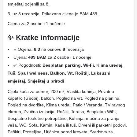
smještaj ocijenili sa 8.
3, uz 8 recenzija. Prikazana cijena je BAM 489.
Cijena za 2 osobe i 1 noćenje.
✨ Kratke informacije
⭐ Ocjena:
8.3
na osnovu
8
recenzija
Cijena:
489 BAM
za 2 osobe i 1 noćenje
✅ Pogodnosti:
Besplatan parking, Wi-Fi, Klima uređaj,
Tuš, Spa / wellness, Balkon, Vrt, Roštilj, Luksuzni
smještaj, Smještaj u prirodi
Cijela kuća za odmor, 200 m², Vlastita kuhinja, Privatno
kupatilo (u sobi), balkon, Pogled na vrt, Pogled na planinu,
Pogled na dvorište, Klima uređaj, Patio / Veranda, TV ravnog
ekrana, Zvučna izolacija, Roštilj, Terasa, Besplatan WiFi,
Besplatne toaletne potrepštine, Kuhinja, mašina za pranje
veša, WC, Sofa, Kamin, Kada ili tuš, Drveni ili parketni podovi,
Peškiri, Posteljina, Utičnica pored kreveta, Sredstva za