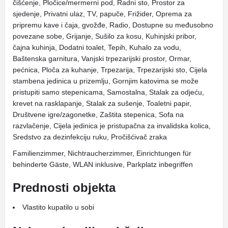
čišćenje, Pločice/mermerni pod, Radni sto, Prostor za
sjedenje, Privatni ulaz, TV, papuče, Frižider, Oprema za
pripremu kave i čaja, gvožđe, Radio, Dostupne su međusobno
povezane sobe, Grijanje, Sušilo za kosu, Kuhinjski pribor,
čajna kuhinja, Dodatni toalet, Tepih, Kuhalo za vodu,
Baštenska garnitura, Vanjski trpezarijski prostor, Ormar,
pećnica, Ploča za kuhanje, Trpezarija, Trpezarijski sto, Cijela
stambena jedinica u prizemlju, Gornjim katovima se može
pristupiti samo stepenicama, Samostalna, Stalak za odjeću,
krevet na rasklapanje, Stalak za sušenje, Toaletni papir,
Društvene igre/zagonetke, Zaštita stepenica, Sofa na
razvlačenje, Cijela jedinica je pristupačna za invalidska kolica,
Sredstvo za dezinfekciju ruku, Pročišćivač zraka
Familienzimmer, Nichtraucherzimmer, Einrichtungen für
behinderte Gäste, WLAN inklusive, Parkplatz inbegriffen
Prednosti objekta
Vlastito kupatilo u sobi