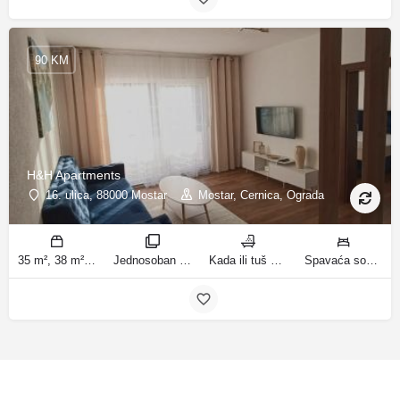
90 KM
H&H Apartments
16. ulica, 88000 Mostar
Mostar, Cernica, Ograda
35 m², 38 m² m2
Jednosoban stan sa balkonom, Apartman sobe
Kada ili tuš kupatila
Spavaća soba 1: 1 bračni krevet | Dnevni boravak: 1 kauč na razvlačenje | Spavaća soba 1: 3 kreveta za jednu osobu ležaja