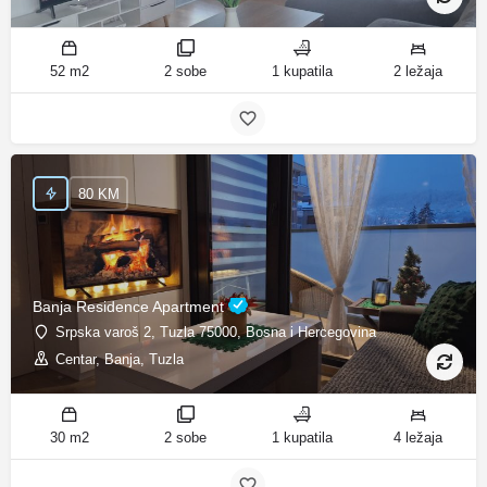
52 m2
2 sobe
1 kupatila
2 ležaja
80 KM
Banja Residence Apartment
Srpska varoš 2, Tuzla 75000, Bosna i Hercegovina
Centar, Banja, Tuzla
30 m2
2 sobe
1 kupatila
4 ležaja