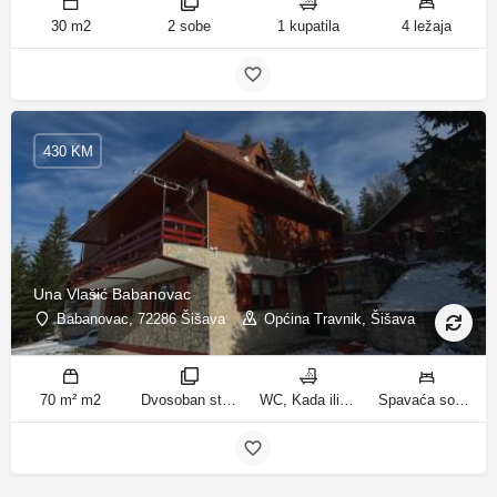
30 m2
2 sobe
1 kupatila
4 ležaja
430 KM
Una Vlašić Babanovac
Babanovac, 72286 Šišava
Općina Travnik, Šišava
70 m² m2
Dvosoban stan sa pogledom na planinu, Trosoban stan sa pogledom na planinu sobe
WC, Kada ili tuš kupatila
Spavaća soba 1: 1 krevet za jednu osobu | Spavaća soba 2: 1 krevet na kat | Dnevni boravak: 1 kauč na razvlačenje | Spavaća soba 2: 2 kreveta na kat | Spavaća soba 3: 2 francuska bračna kreveta ležaja