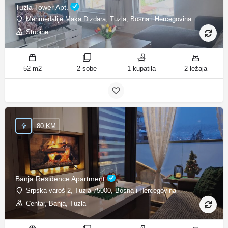
Tuzla Tower Apt.
Mehmedalije Maka Dizdara, Tuzla, Bosna i Hercegovina
Stupine
52 m2
2 sobe
1 kupatila
2 ležaja
80 KM
Banja Residence Apartment
Srpska varoš 2, Tuzla 75000, Bosna i Hercegovina
Centar, Banja, Tuzla