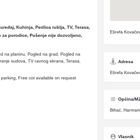
ređaj, Kuhinja, Perilica rublja, TV, Terasa,
Ešrefa Kovačev
 za porodice, Pušenje nije dozvoljeno,
led na planinu, Pogled na grad, Pogled na
pranje sudova, TV ravnog ekrana, Terasa,
Adresa
Ešrefa Kovačev
arking, Free cot available on request
Općina/M
Bihać, Harman
Vlasnik