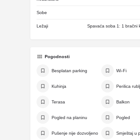
Sobe
Ležaji
Spavaća soba 1: 1 bračni k
Pogodnosti
Besplatan parking
Wi-Fi
Kuhinja
Perilica rubl
Terasa
Balkon
Pogled na planinu
Pogled
Pušenje nije dozvoljeno
Smještaj u p