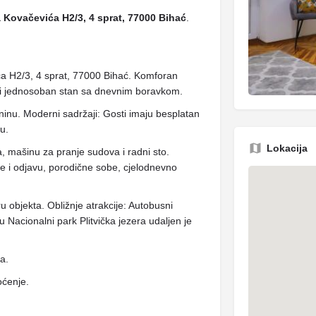
 Kovačevića H2/3, 4 sprat, 77000 Bihać
.
a H2/3, 4 sprat, 77000 Bihać. Komforan
di jednosoban stan sa dnevnim boravkom.
ninu. Moderni sadržaji: Gosti imaju besplatan
u.
Lokacija
 mašinu za pranje sudova i radni sto.
je i odjavu, porodične sobe, cjelodnevno
u objekta. Obližnje atrakcije: Autobusni
 Nacionalni park Plitvička jezera udaljen je
ja.
oćenje.