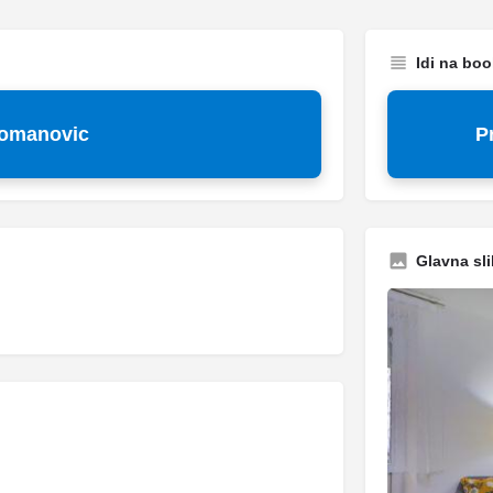
Idi na bo
romanovic
P
Glavna sli