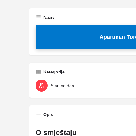
Naziv
Apartman To
Kategorije
Stan na dan
Opis
O smještaju