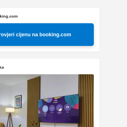
oking.com
rovjeri cijenu na booking.com
ka