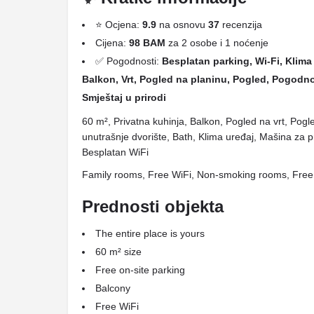
⭐ Ocjena:
9.9
na osnovu
37
recenzija
Cijena:
98 BAM
za 2 osobe i 1 noćenje
✅ Pogodnosti:
Besplatan parking, Wi-Fi, Klima u
Balkon, Vrt, Pogled na planinu, Pogled, Pogodno
Smještaj u prirodi
60 m², Privatna kuhinja, Balkon, Pogled na vrt, Pog
unutrašnje dvorište, Bath, Klima uređaj, Mašina za 
Besplatan WiFi
Family rooms, Free WiFi, Non-smoking rooms, Free p
Prednosti objekta
The entire place is yours
60 m² size
Free on-site parking
Balcony
Free WiFi