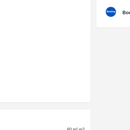
Boo
60 m² m2