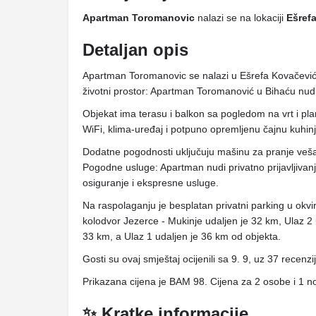
Apartman Toromanovic
nalazi se na lokaciji
Ešrefa
Detaljan opis
Apartman Toromanovic se nalazi u Ešrefa Kovačević
životni prostor: Apartman Toromanović u Bihaću nu
Objekat ima terasu i balkon sa pogledom na vrt i pla
WiFi, klima-uređaj i potpuno opremljenu čajnu kuhinj
Dodatne pogodnosti uključuju mašinu za pranje veša,
Pogodne usluge: Apartman nudi privatno prijavljivan
osiguranje i ekspresne usluge.
Na raspolaganju je besplatan privatni parking u okvir
kolodvor Jezerce - Mukinje udaljen je 32 km, Ulaz 2 u
33 km, a Ulaz 1 udaljen je 36 km od objekta.
Gosti su ovaj smještaj ocijenili sa 9. 9, uz 37 recenzi
Prikazana cijena je BAM 98. Cijena za 2 osobe i 1 n
✨ Kratke informacije