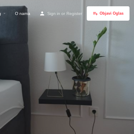
g
O nama
Sign in
or
Register
Objavi Oglas