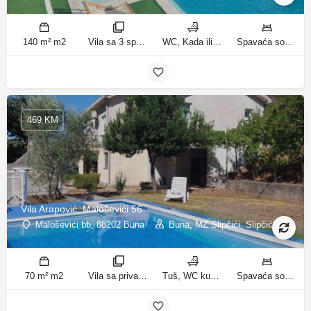
140 m² m2
Vila sa 3 spavaće sobe sobe
WC, Kada ili tuš kupatila
Spavaća soba 1: 1 bračni krevet | Spavaća soba 2: 2 kreveta za jednu osobu | Spavaća soba 3: 2 kreveta za jednu osobu | Dnevni boravak: 1 kauč na razvlačenje ležaja
469 KM
Vila Arapović, Maloševići 56
Maloševići bb, 88202 Buna
Buna, MZ Slipčići, Slipčići
70 m² m2
Vila sa privatnim bazenom sobe
Tuš, WC kupatila
Spavaća soba 1: 3 odvojena kreveta | Spavaća soba 2: 3 kreveta za jednu osobu | Dnevni boravak: 1 kauč na razvlačenje ležaja