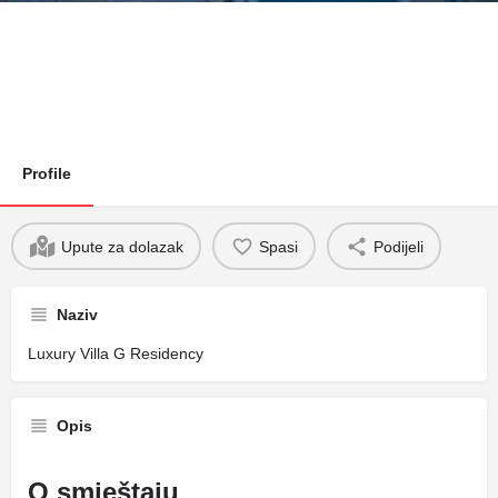
Profile
Upute za dolazak
Spasi
Podijeli
Naziv
Luxury Villa G Residency
Opis
O smještaju