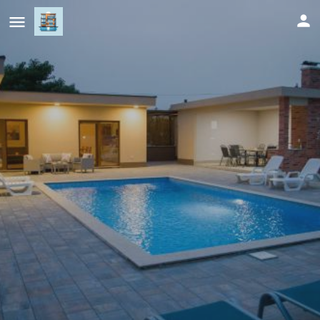
Luxury Villa G Residency
Cijena (po danu)
602
KM