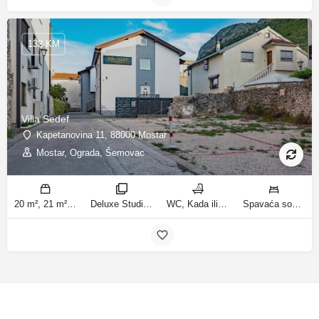
132 KM
Villa Sedef
Kapetanovina 11, 88000 Mostar
Mostar, Ograda, Šemovac
20 m², 21 m², 31 m², 30 m² m2
Deluxe Studio, Studio sa balkonom, Apartman, Deluxe jednosobni apartman, Apartman sa balkonom sobe
WC, Kada ili tuš kupatila
Spavaća soba 1: 1 bračni krevet | Dnevni boravak: 1 kauč na razvlačenje | Spavaća soba 1: 1 francuski bračni krevet ležaja