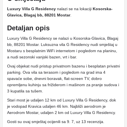
Luxury Villa G Residency
nalazi se na lokaciji
Kosorska-
Glavica, Blagaj bb, 88201 Mostar
.
Detaljan opis
Luxury Villa G Residency se nalazi u Kosorska-Glavica, Blagaj
bb, 88201 Mostar. Luksuzna vila G Residency nudi smještaj u
Mostaru s besplatnim WiFi internetom i pogledom na planinu,
a nudi sezonski vanjski bazen, vrt i bar.
Ovaj objekat nudi pristup privatnom bazenu i besplatan privatni
parking. Ova vila sa terasom i pogledom na grad ima 4
spavaće sobe, dnevni boravak, flat-screen TV, dobro
opremljenu kuhinju sa frižiderom i mašinom za pranje sudova i
3 kupatila sa tušem.
Stari most je udaljen 12 km od Luxury Villa G Residency, dok
je vodopad Kravica udaljen 46 km. Najbliži aerodrom je
Aerodrom Mostar, udaljen 2 km od Luxury Villa G Residency.
Gosti su ovaj smještaj ocijenili sa 9. 7, uz 13 recenzija.