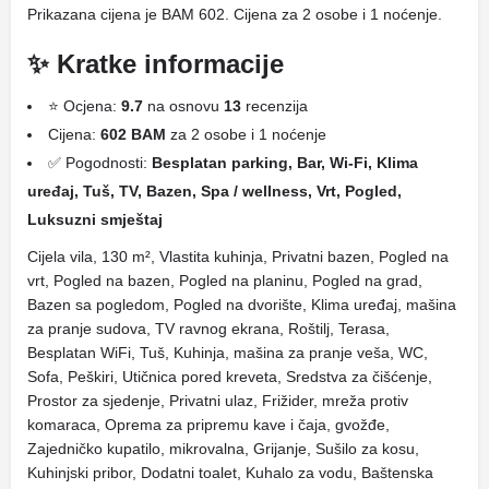
Prikazana cijena je BAM 602. Cijena za 2 osobe i 1 noćenje.
✨ Kratke informacije
⭐ Ocjena:
9.7
na osnovu
13
recenzija
Cijena:
602 BAM
za 2 osobe i 1 noćenje
✅ Pogodnosti:
Besplatan parking, Bar, Wi-Fi, Klima
uređaj, Tuš, TV, Bazen, Spa / wellness, Vrt, Pogled,
Luksuzni smještaj
Cijela vila, 130 m², Vlastita kuhinja, Privatni bazen, Pogled na
vrt, Pogled na bazen, Pogled na planinu, Pogled na grad,
Bazen sa pogledom, Pogled na dvorište, Klima uređaj, mašina
za pranje sudova, TV ravnog ekrana, Roštilj, Terasa,
Besplatan WiFi, Tuš, Kuhinja, mašina za pranje veša, WC,
Sofa, Peškiri, Utičnica pored kreveta, Sredstva za čišćenje,
Prostor za sjedenje, Privatni ulaz, Frižider, mreža protiv
komaraca, Oprema za pripremu kave i čaja, gvožđe,
Zajedničko kupatilo, mikrovalna, Grijanje, Sušilo za kosu,
Kuhinjski pribor, Dodatni toalet, Kuhalo za vodu, Baštenska