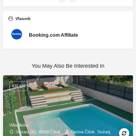
Vlasnik
Booking.com Affiliate
You May Also Be Interested In
439 KM
Villa Bella
Sluzanj 161, 88260 Čitluk
Općina Čitluk, Služanj