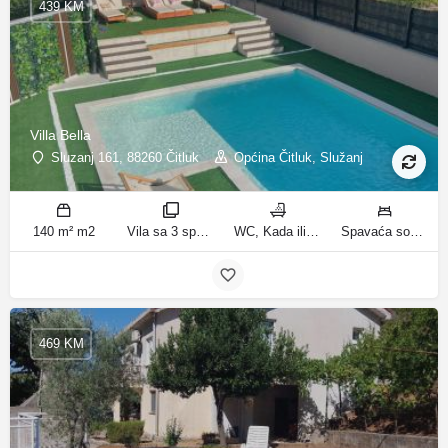
439 KM
Villa Bella
Sluzanj 161, 88260 Čitluk
Općina Čitluk, Služanj
140 m² m2
Vila sa 3 spavaće sobe sobe
WC, Kada ili tuš kupatila
Spavaća soba 1: 1 bračni krevet | Spavaća soba 2: 2 kreveta za jednu osobu | Spavaća soba 3: 2 kreveta za jednu osobu | Dnevni boravak: 1 kauč na razvlačenje ležaja
469 KM