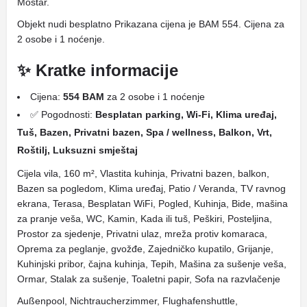
Mostar.
Objekt nudi besplatno Prikazana cijena je BAM 554. Cijena za
2 osobe i 1 noćenje.
✨ Kratke informacije
Cijena:
554 BAM
za 2 osobe i 1 noćenje
✅ Pogodnosti:
Besplatan parking, Wi-Fi, Klima uređaj,
Tuš, Bazen, Privatni bazen, Spa / wellness, Balkon, Vrt,
Roštilj, Luksuzni smještaj
Cijela vila, 160 m², Vlastita kuhinja, Privatni bazen, balkon,
Bazen sa pogledom, Klima uređaj, Patio / Veranda, TV ravnog
ekrana, Terasa, Besplatan WiFi, Pogled, Kuhinja, Bide, mašina
za pranje veša, WC, Kamin, Kada ili tuš, Peškiri, Posteljina,
Prostor za sjedenje, Privatni ulaz, mreža protiv komaraca,
Oprema za peglanje, gvožđe, Zajedničko kupatilo, Grijanje,
Kuhinjski pribor, čajna kuhinja, Tepih, Mašina za sušenje veša,
Ormar, Stalak za sušenje, Toaletni papir, Sofa na razvlačenje
Außenpool, Nichtraucherzimmer, Flughafenshuttle,