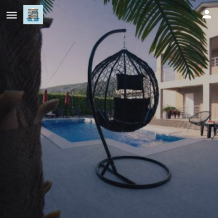
Villa Laguna Mostar
Cijena (po danu)
554
KM