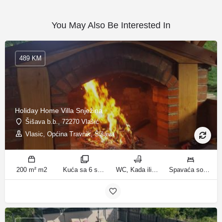
You May Also Be Interested In
489 KM
Holiday Home Villa Snježina
Šišava b.b., 72270 Vlašić
Vlasic, Općina Travnik, Šišava
200 m² m2
Kuća sa 6 spavaćih soba sobe
WC, Kada ili tuš kupatila
Spavaća soba 1: 1 krevet za jednu osobu | Spavaća soba 2: 1 krevet za jednu osobu | Spavaća soba 3: 1 francuski bračni krevet | Spavaća soba 4: 2 kreveta za jednu osobu | Dnevni boravak: 1 kauč na razvlačenje ležaja