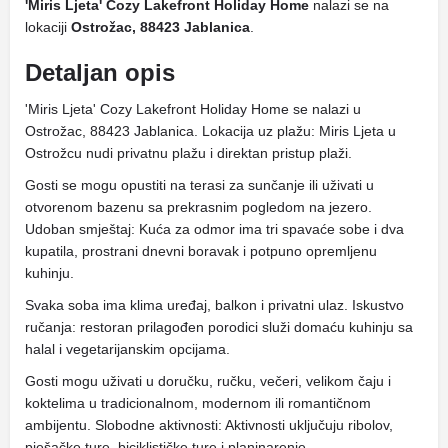
'Miris Ljeta' Cozy Lakefront Holiday Home
nalazi se na
lokaciji
Ostrožac, 88423 Jablanica
.
Detaljan opis
'Miris Ljeta' Cozy Lakefront Holiday Home se nalazi u
Ostrožac, 88423 Jablanica. Lokacija uz plažu: Miris Ljeta u
Ostrožcu nudi privatnu plažu i direktan pristup plaži.
Gosti se mogu opustiti na terasi za sunčanje ili uživati ​​u
otvorenom bazenu sa prekrasnim pogledom na jezero.
Udoban smještaj: Kuća za odmor ima tri spavaće sobe i dva
kupatila, prostrani dnevni boravak i potpuno opremljenu
kuhinju.
Svaka soba ima klima uređaj, balkon i privatni ulaz. Iskustvo
ručanja: restoran prilagođen porodici služi domaću kuhinju sa
halal i vegetarijanskim opcijama.
Gosti mogu uživati ​​u doručku, ručku, večeri, velikom čaju i
koktelima u tradicionalnom, modernom ili romantičnom
ambijentu. Slobodne aktivnosti: Aktivnosti uključuju ribolov,
pješačke ture, biciklističke ture i planinarenje.