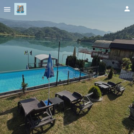
'Miris Ljeta' Cozy Lakefront Holiday
Home