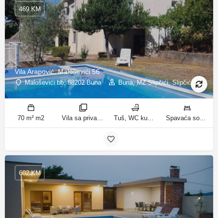
469 KM
Vila Arapović, Maloševići 56
Maloševići bb, 88202 Buna
Buna, MZ Slipčići, Slipčići
70 m² m2
Vila sa privatnim bazenom sobe
Tuš, WC kupatila
Spavaća soba 1: 3 odvojena kreveta | Spavaća soba 2: 3 kreveta za jednu osobu | Dnevni boravak: 1 kauč na razvlačenje ležaja
602 KM