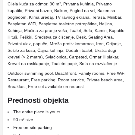
Cijela kuća za odmor, 90 m², Privatna kuhinja, Privatno
kupatilo, Privatni bazen, Balkon, Pogled na vrt, Bazen sa
pogledom, Klima uređaj, TV ravnog ekrana, Terasa, Minibar,
Besplatan WiFi, Besplatne toaletne potrepštine, Haljina,
Kuhinja, Mašina za pranje veša, Toalet, Sofa, Kamin, Kupatilo
ili tuš, Peškiri, Sredstva za čišćenje, Desk, Seating Area,
Privatni ulaz, papuče, Mreža protiv komaraca, Iron, Grijanje,
Sušilo za kosu, Čajna kuhinja, Dodatni toalet, Ekstra dugi
kreveti (> 2 metra), Svlačionica, Carpeted, Ormar ili plakar,
Krevet na rasklapanje, Toaletni papir, Sofa na razvlačenje
Outdoor swimming pool, Beachfront, Family rooms, Free WiFi,
Restaurant, Free parking, Room service, Private beach area,
Breakfast, Free cot available on request
Prednosti objekta
The entire place is yours
90 m² size
Free on-site parking