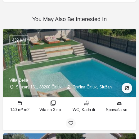
You May Also Be Interested In
439 KM
Villa Bella
Sluzanj 161, 88260 Čitluk
Općina Čitluk, Služanj
140 m² m2
Vila sa 3 spavaće sobe sobe
WC, Kada ili tuš kupatila
Spavaća soba 1: 1 bračni krevet | Spavaća soba 2: 2 kreveta za jednu osobu | Spavaća soba 3: 2 kreveta za jednu osobu | Dnevni boravak: 1 kauč na razvlačenje ležaja